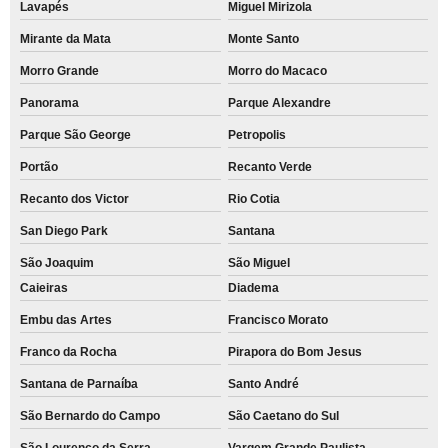
Lavapés
Miguel Mirizola
Mirante da Mata
Monte Santo
Morro Grande
Morro do Macaco
Panorama
Parque Alexandre
Parque São George
Petropolis
Portão
Recanto Verde
Recanto dos Victor
Rio Cotia
San Diego Park
Santana
São Joaquim
São Miguel
Caieiras
Diadema
Embu das Artes
Francisco Morato
Franco da Rocha
Pirapora do Bom Jesus
Santana de Parnaíba
Santo André
São Bernardo do Campo
São Caetano do Sul
São Lourenço da Serra
Vargem Grande Paulista