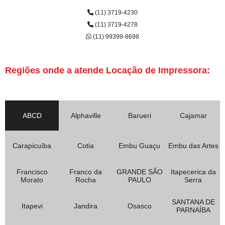
(11) 3719-4230
(11) 3719-4278
(11) 99399-8698
Regiões onde a atende Locação de Impressora:
ABCD
Alphaville
Barueri
Cajamar
Carapicuíba
Cotia
Embu Guaçu
Embu das Artes
Francisco
Franco da
GRANDE SÃO
Itapecerica da
Morato
Rocha
PAULO
Serra
SANTANA DE
Itapevi
Jandira
Osasco
PARNAÍBA