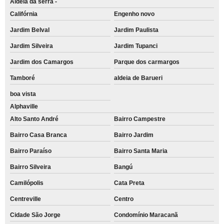
Aldeia da serra -
Califórnia
Engenho novo
Jardim Belval
Jardim Paulista
Jardim Silveira
Jardim Tupanci
Jardim dos Camargos
Parque dos carmargos
Tamboré
aldeia de Barueri
boa vista
Alphaville
Alto Santo André
Bairro Campestre
Bairro Casa Branca
Bairro Jardim
Bairro Paraíso
Bairro Santa Maria
Bairro Silveira
Bangú
Camilópolis
Cata Preta
Centreville
Centro
Cidade São Jorge
Condomínio Maracanã