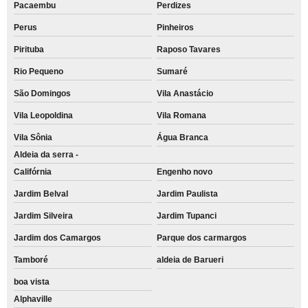
Pacaembu
Perdizes
Perus
Pinheiros
Pirituba
Raposo Tavares
Rio Pequeno
Sumaré
São Domingos
Vila Anastácio
Vila Leopoldina
Vila Romana
Vila Sônia
Água Branca
Aldeia da serra -
Califórnia
Engenho novo
Jardim Belval
Jardim Paulista
Jardim Silveira
Jardim Tupanci
Jardim dos Camargos
Parque dos carmargos
Tamboré
aldeia de Barueri
boa vista
Alphaville