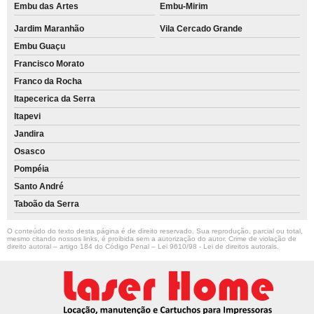
Embu das Artes
Embu-Mirim
Jardim Maranhão
Vila Cercado Grande
Embu Guaçu
Francisco Morato
Franco da Rocha
Itapecerica da Serra
Itapevi
Jandira
Osasco
Pompéia
Santo André
Taboão da Serra
O conteúdo do texto desta página é de direito reservado. Sua reprodução, parcial ou total,
mesmo citando nossos links, é proibida sem a autorização do autor. Crime de violação de
direito autoral – artigo 184 do Código Penal –
Lei 9610/98 - Lei de direitos autorais
.