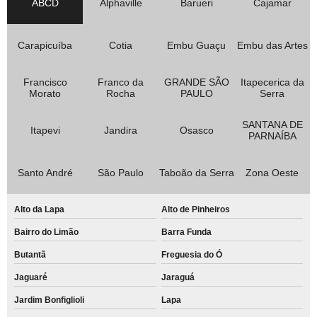
ABCD
Alphaville
Barueri
Cajamar
Carapicuíba
Cotia
Embu Guaçu
Embu das Artes
Francisco
Franco da
GRANDE SÃO
Itapecerica da
Morato
Rocha
PAULO
Serra
SANTANA DE
Itapevi
Jandira
Osasco
PARNAÍBA
Santo André
São Paulo
Taboão da Serra
Zona Oeste
Alto da Lapa
Alto de Pinheiros
Bairro do Limão
Barra Funda
Butantã
Freguesia do Ó
Jaguaré
Jaraguá
Jardim Bonfiglioli
Lapa