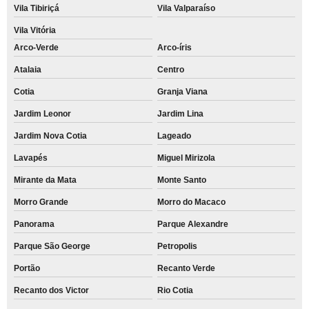
Vila Tibiriçá
Vila Valparaíso
Vila Vitória
Arco-Verde
Arco-íris
Atalaia
Centro
Cotia
Granja Viana
Jardim Leonor
Jardim Lina
Jardim Nova Cotia
Lageado
Lavapés
Miguel Mirizola
Mirante da Mata
Monte Santo
Morro Grande
Morro do Macaco
Panorama
Parque Alexandre
Parque São George
Petropolis
Portão
Recanto Verde
Recanto dos Victor
Rio Cotia