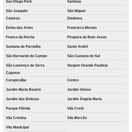
San Diego Park
Santana
São Joaquim
São Miguel
Caieiras
Diadema
Embu das Artes
Francisco Morato
Franco da Rocha
Pirapora do Bom Jesus
Santana de Parnaíba
Santo André
São Bernardo do Campo
São Caetano do Sul
São Lourenço da Serra
Vargem Grande Paulista
Cajamar
Carapicuíba
Centro
Jardim Maria Beatriz
Jardim Veloso
Jardim das Belezas
Jardim Ângela Maria
Parque Flórida
Vila Cretti
Vila Cristina
Vila Mercês
Vila Municipal