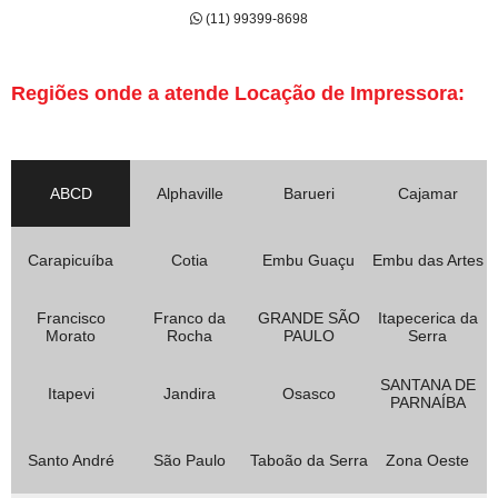
(11) 99399-8698
Regiões onde a atende Locação de Impressora:
ABCD
Alphaville
Barueri
Cajamar
Carapicuíba
Cotia
Embu Guaçu
Embu das Artes
Francisco
Franco da
GRANDE SÃO
Itapecerica da
Morato
Rocha
PAULO
Serra
SANTANA DE
Itapevi
Jandira
Osasco
PARNAÍBA
Santo André
São Paulo
Taboão da Serra
Zona Oeste