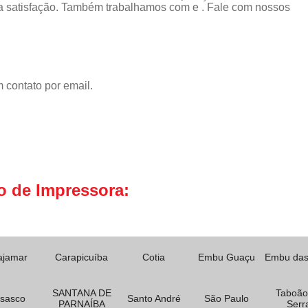
 satisfação. Também trabalhamos com e . Fale com nossos
 contato por email.
o de Impressora:
ajamar
Carapicuíba
Cotia
Embu Guaçu
Embu das
SANTANA DE
Taboão
sasco
Santo André
São Paulo
PARNAÍBA
Serr