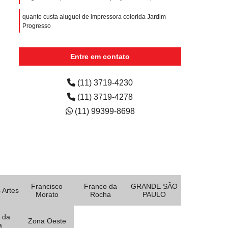
quanto custa aluguel de impressora colorida Jardim
Progresso
empresa de aluguel de impressora colorida São
Bernardo do Campo
Entre em contato
(11) 3719-4230
(11) 3719-4278
(11) 99399-8698
Francisco
Franco da
GRANDE SÃO
 Artes
Morato
Rocha
PAULO
 da
Zona Oeste
a