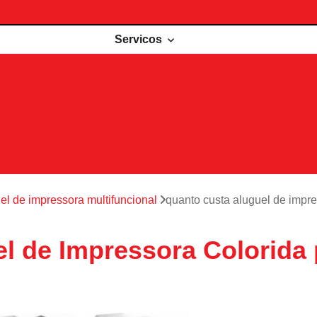
Servicos
de impressoras
Comodato de impressora
Impressora 
Impressoras para locação
Locações de impressoras
Manutenção de impressoras
Outsourcing impressão
Recarga de cartuchos
Remanufatura de cartuchos
Serviços de outsourcing de impressão
el de impressora multifuncional
quanto custa aluguel de impres
l de Impressora Colorida p