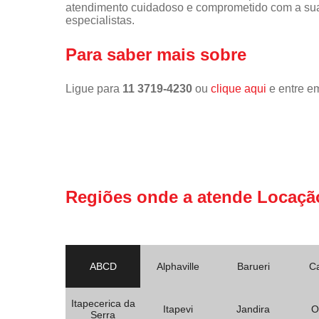
atendimento cuidadoso e comprometido com a sua
especialistas.
Para saber mais sobre
Ligue para
11 3719-4230
ou
clique aqui
e entre em
Regiões onde a atende Locaçã
ABCD
Alphaville
Barueri
C
Itapecerica da
Itapevi
Jandira
O
Serra