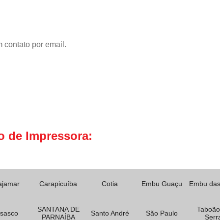
 contato por email.
o de Impressora:
ajamar
Carapicuíba
Cotia
Embu Guaçu
Embu das
SANTANA DE
Taboão
sasco
Santo André
São Paulo
PARNAÍBA
Serr