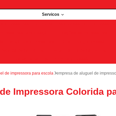
Servicos
de impressoras
Comodato de impressora
Impressora 
Impressoras para locação
Locações de impressoras
Manutenção de impressoras
Outsourcing impressão
Recarga de cartuchos
Remanufatura de cartuchos
Serviços de outsourcing de impressão
el de impressora para escola
empresa de aluguel de impressor
de Impressora Colorida pa