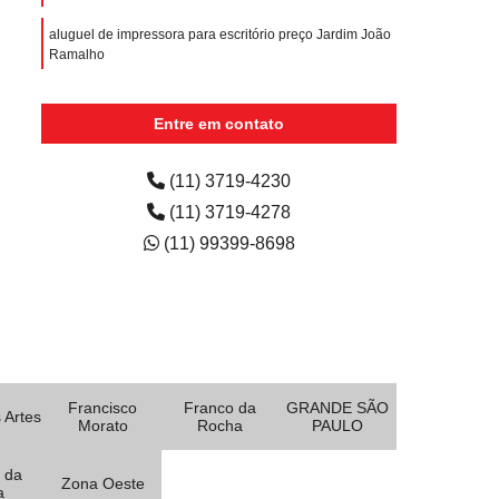
aluguel de impressora para escritório preço Jardim João
Ramalho
aluguel de impressora a laser colorida Jardim Tupanci
Entre em contato
quanto custa aluguel de impressora para eventos
Jardim do Estádio
(11) 3719-4230
(11) 3719-4278
(11) 99399-8698
Francisco
Franco da
GRANDE SÃO
 Artes
Morato
Rocha
PAULO
 da
Zona Oeste
a