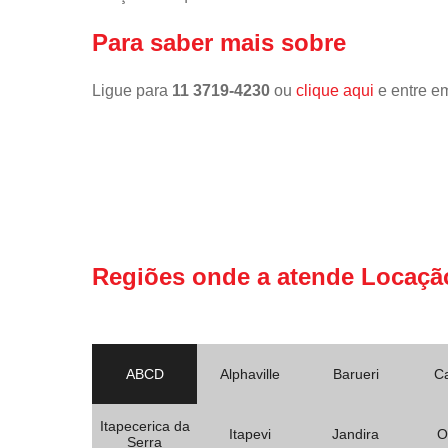
Para saber mais sobre
Ligue para
11 3719-4230
ou
clique aqui
e entre em
Regiões onde a atende Locaçã
ABCD
Alphaville
Barueri
C
Itapecerica da
Itapevi
Jandira
O
Serra