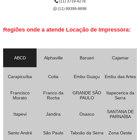
(11) 3719-4278
(11) 99399-8698
Regiões onde a atende Locação de Impressora:
ABCD
Alphaville
Barueri
Cajamar
Carapicuíba
Cotia
Embu Guaçu
Embu das Artes
Francisco
Franco da
GRANDE SÃO
Itapecerica da
Morato
Rocha
PAULO
Serra
SANTANA DE
Itapevi
Jandira
Osasco
PARNAÍBA
Santo André
São Paulo
Taboão da Serra
Zona Oeste