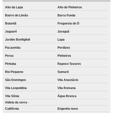
Alto da Lapa
Alto de Pinheiros
Bairro do Limão
Barra Funda
Butantã
Freguesia do Ó
Jaguaré
Jaraguá
Jardim Bonfiglioli
Lapa
Pacaembu
Perdizes
Perus
Pinheiros
Pirituba
Raposo Tavares
Rio Pequeno
Sumaré
São Domingos
Vila Anastácio
Vila Leopoldina
Vila Romana
Vila Sônia
Água Branca
Aldeia da serra -
Califórnia
Engenho novo