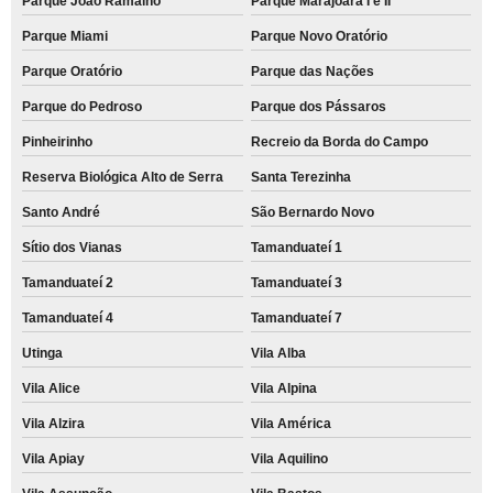
Parque João Ramalho
Parque Marajoara I e II
Parque Miami
Parque Novo Oratório
Parque Oratório
Parque das Nações
Parque do Pedroso
Parque dos Pássaros
Pinheirinho
Recreio da Borda do Campo
Reserva Biológica Alto de Serra
Santa Terezinha
Santo André
São Bernardo Novo
Sítio dos Vianas
Tamanduateí 1
Tamanduateí 2
Tamanduateí 3
Tamanduateí 4
Tamanduateí 7
Utinga
Vila Alba
Vila Alice
Vila Alpina
Vila Alzira
Vila América
Vila Apiay
Vila Aquilino