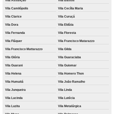
Vila Assunção
Vila Bastos
Vila Camilópolis
Vila Cecília Maria
Vila Clarice
Vila Curuçá
Vila Dora
Vila Eldízia
Vila Fernanda
Vila Floresta
Vila Fláquer
Vila Francisco Matarazzo
Vila Francisco Mattarazzo
Vila Gilda
Vila Glória
Vila Guaraciaba
Vila Guarani
Vila Guiomar
Vila Helena
Vila Homero Thon
Vila Humaitá
Vila João Ramalho
Vila Junqueira
Vila Linda
Vila Lucinda
Vila Lutécia
Vila Luzita
Vila Metalúrgica