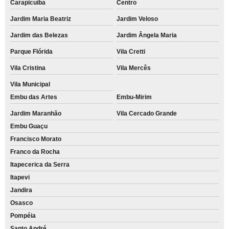
Carapicuíba
Centro
Jardim Maria Beatriz
Jardim Veloso
Jardim das Belezas
Jardim Ângela Maria
Parque Flórida
Vila Cretti
Vila Cristina
Vila Mercês
Vila Municipal
Embu das Artes
Embu-Mirim
Jardim Maranhão
Vila Cercado Grande
Embu Guaçu
Francisco Morato
Franco da Rocha
Itapecerica da Serra
Itapevi
Jandira
Osasco
Pompéia
Santo André