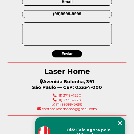
Laser Home
Avenida Bolonha, 391
São Paulo — CEP: 05334-000
(11) 3719-4230
(11) 3719-4278
(11) 99399-8698
contato.laserhome@gmail.com
Menu
Olá! Fale agora pelo