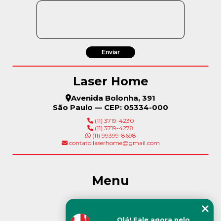
Laser Home
Avenida Bolonha, 391
São Paulo — CEP: 05334-000
(11) 3719-4230
(11) 3719-4278
(11) 99399-8698
contato.laserhome@gmail.com
Menu
Início
Olá! Fale agora pelo