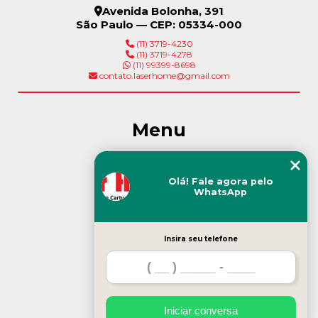
Avenida Bolonha, 391
São Paulo — CEP: 05334-000
(11) 3719-4230
(11) 3719-4278
(11) 99399-8698
contato.laserhome@gmail.com
Menu
Início
Olá! Fale agora pelo
WhatsApp
Empresa
Insira seu telefone
Servicos
Blog
Iniciar conversa
Contato