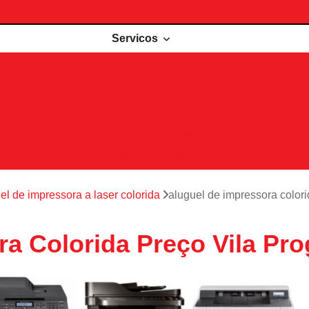
Servicos
de impressoras
Comodato de impressora
Impressora 
Impressoras para locação
Locações de impressoras
Manutenção de impressoras
Outsourcing impressão
Recarga de cartuchos
Remanufatura de cartuchos
Serviços de outsourcing de impressão
el de impressora a laser colorida
aluguel de impressora color
ra Colorida Preço Vila Pr