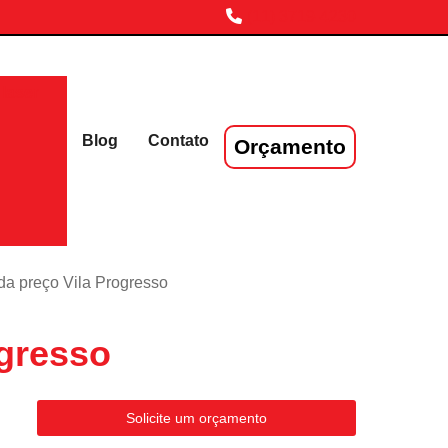
(11) 3719-4230
laser
Blog
Contato
Orçamento
ida preço Vila Progresso
ogresso
Solicite um orçamento