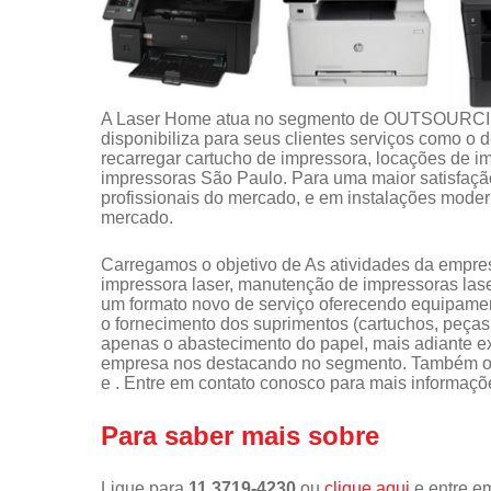
A Laser Home atua no segmento de OUTSOUR
disponibiliza para seus clientes serviços como o
recarregar cartucho de impressora, locações de 
impressoras São Paulo. Para uma maior satisfação
profissionais do mercado, e em instalações moder
mercado.
Carregamos o objetivo de As atividades da empr
impressora laser, manutenção de impressoras laser,
um formato novo de serviço oferecendo equipame
o fornecimento dos suprimentos (cartuchos, peças,
apenas o abastecimento do papel, mais adiante ex
empresa nos destacando no segmento. Também of
e . Entre em contato conosco para mais informaçõ
Para saber mais sobre
Ligue para
11 3719-4230
ou
clique aqui
e entre em