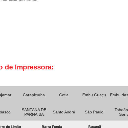
o de Impressora:
ajamar
Carapicuíba
Cotia
Embu Guaçu
Embu das
SANTANA DE
Taboão
sasco
Santo André
São Paulo
PARNAÍBA
Serr
rro do Limão
Barra Funda
Butantã