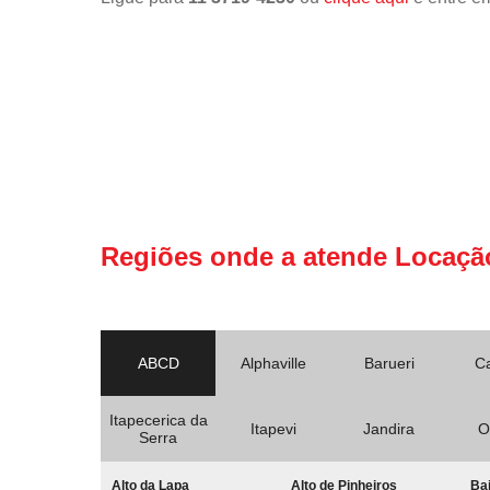
Regiões onde a atende Locaçã
ABCD
Alphaville
Barueri
C
Itapecerica da
Itapevi
Jandira
O
Serra
Alto da Lapa
Alto de Pinheiros
Bai