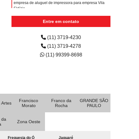
empresa de aluguel de impressora para empresa Vila
Eldízia
quanto custa aluguel de impressora para faculdade
Entre em contato
Itapevi
(11) 3719-4230
(11) 3719-4278
(11) 99399-8698
Francisco
Franco da
GRANDE SÃO
 Artes
Morato
Rocha
PAULO
 da
Zona Oeste
a
Freguesia do Ó
Jaguaré