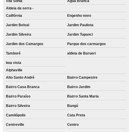
Vila Sônia
Água Branca
Aldeia da serra -
Califórnia
Engenho novo
Jardim Belval
Jardim Paulista
Jardim Silveira
Jardim Tupanci
Jardim dos Camargos
Parque dos carmargos
Tamboré
aldeia de Barueri
boa vista
Alphaville
Alto Santo André
Bairro Campestre
Bairro Casa Branca
Bairro Jardim
Bairro Paraíso
Bairro Santa Maria
Bairro Silveira
Bangú
Camilópolis
Cata Preta
Centreville
Centro