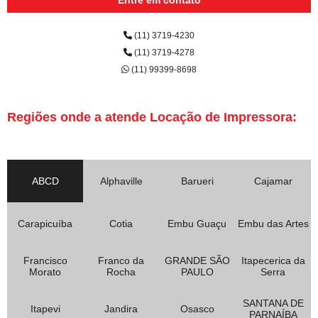
(11) 3719-4230
(11) 3719-4278
(11) 99399-8698
Regiões onde a atende Locação de Impressora:
ABCD
Alphaville
Barueri
Cajamar
Carapicuíba
Cotia
Embu Guaçu
Embu das Artes
Francisco
Franco da
GRANDE SÃO
Itapecerica da
Morato
Rocha
PAULO
Serra
SANTANA DE
Itapevi
Jandira
Osasco
PARNAÍBA