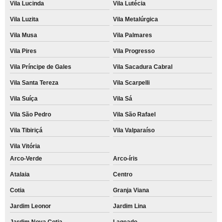
Vila Lucinda
Vila Lutécia
Vila Luzita
Vila Metalúrgica
Vila Musa
Vila Palmares
Vila Pires
Vila Progresso
Vila Príncipe de Gales
Vila Sacadura Cabral
Vila Santa Tereza
Vila Scarpelli
Vila Suíça
Vila Sá
Vila São Pedro
Vila São Rafael
Vila Tibiriçá
Vila Valparaíso
Vila Vitória
Arco-Verde
Arco-íris
Atalaia
Centro
Cotia
Granja Viana
Jardim Leonor
Jardim Lina
Jardim Nova Cotia
Lageado