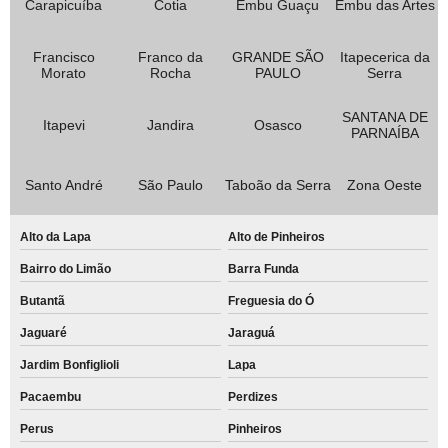
Carapicuíba
Cotia
Embu Guaçu
Embu das Artes
Francisco
Franco da
GRANDE SÃO
Itapecerica da
Morato
Rocha
PAULO
Serra
SANTANA DE
Itapevi
Jandira
Osasco
PARNAÍBA
Santo André
São Paulo
Taboão da Serra
Zona Oeste
Alto da Lapa
Alto de Pinheiros
Bairro do Limão
Barra Funda
Butantã
Freguesia do Ó
Jaguaré
Jaraguá
Jardim Bonfiglioli
Lapa
Pacaembu
Perdizes
Perus
Pinheiros