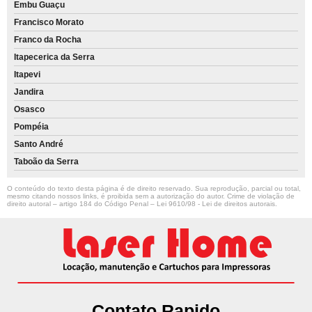
Embu Guaçu
Francisco Morato
Franco da Rocha
Itapecerica da Serra
Itapevi
Jandira
Osasco
Pompéia
Santo André
Taboão da Serra
O conteúdo do texto desta página é de direito reservado. Sua reprodução, parcial ou total,
mesmo citando nossos links, é proibida sem a autorização do autor. Crime de violação de
direito autoral – artigo 184 do Código Penal –
Lei 9610/98 - Lei de direitos autorais
.
Contato Rapido