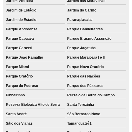
Jardim Vila Rica
Jardim das Maravilhas
Jardim de Estádio
Jardim do Carmo
Jardim do Estádio
Paranapiacaba
Parque Andreense
Parque Bandeirantes
Parque Capuava
Parque Erasmo Assunção
Parque Gerassi
Parque Jaçatuba
Parque João Ramalho
Parque Marajoara I e II
Parque Miami
Parque Novo Oratório
Parque Oratório
Parque das Nações
Parque do Pedroso
Parque dos Pássaros
Pinheirinho
Recreio da Borda do Campo
Reserva Biológica Alto de Serra
Santa Terezinha
Santo André
São Bernardo Novo
Sítio dos Vianas
Tamanduateí 1