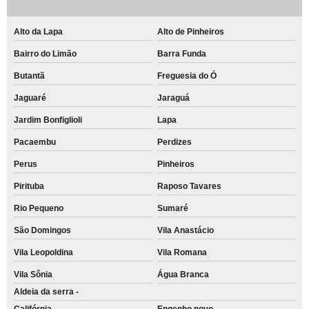
Alto da Lapa
Alto de Pinheiros
Bairro do Limão
Barra Funda
Butantã
Freguesia do Ó
Jaguaré
Jaraguá
Jardim Bonfiglioli
Lapa
Pacaembu
Perdizes
Perus
Pinheiros
Pirituba
Raposo Tavares
Rio Pequeno
Sumaré
São Domingos
Vila Anastácio
Vila Leopoldina
Vila Romana
Vila Sônia
Água Branca
Aldeia da serra -
Califórnia
Engenho novo