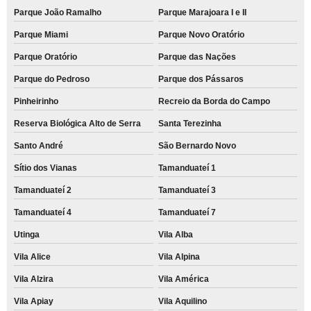
Parque João Ramalho
Parque Marajoara I e II
Parque Miami
Parque Novo Oratório
Parque Oratório
Parque das Nações
Parque do Pedroso
Parque dos Pássaros
Pinheirinho
Recreio da Borda do Campo
Reserva Biológica Alto de Serra
Santa Terezinha
Santo André
São Bernardo Novo
Sítio dos Vianas
Tamanduateí 1
Tamanduateí 2
Tamanduateí 3
Tamanduateí 4
Tamanduateí 7
Utinga
Vila Alba
Vila Alice
Vila Alpina
Vila Alzira
Vila América
Vila Apiay
Vila Aquilino