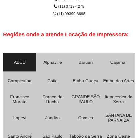
(11) 3719-4278
(11) 99399-8698
Regiões onde a atende Locação de Impressora:
ABCD
Alphaville
Barueri
Cajamar
Carapicuíba
Cotia
Embu Guaçu
Embu das Artes
Francisco
Franco da
GRANDE SÃO
Itapecerica da
Morato
Rocha
PAULO
Serra
SANTANA DE
Itapevi
Jandira
Osasco
PARNAÍBA
Santo André
São Paulo
Taboão da Serra
Zona Oeste