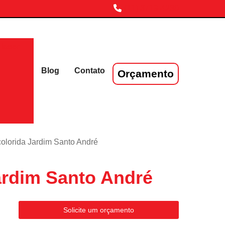
(11) 3719-4230
laser
Blog
Contato
Orçamento
olorida Jardim Santo André
ardim Santo André
Solicite um orçamento