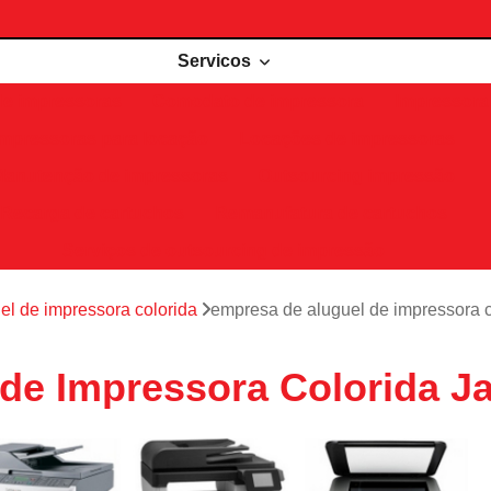
Servicos
de impressoras
Comodato de impressora
Impressora 
Impressoras para locação
Locações de impressoras
Manutenção de impressoras
Outsourcing impressão
Recarga de cartuchos
Remanufatura de cartuchos
Serviços de outsourcing de impressão
el de impressora colorida
empresa de aluguel de impressora c
de Impressora Colorida J