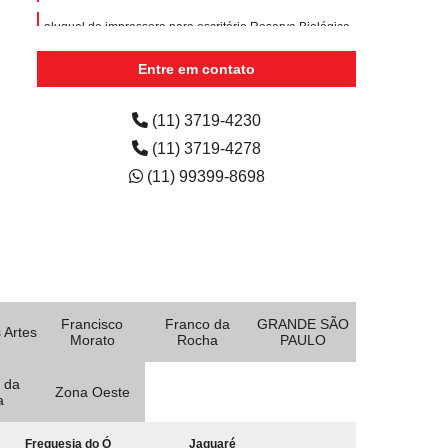
aluguel de impressora para escritório Reserva Biológica
Alto de Serra
Entre em contato
quanto custa aluguel de impressora colorida para
escola São Bernardo do Campo
(11) 3719-4230
(11) 3719-4278
(11) 99399-8698
Francisco
Franco da
GRANDE SÃO
 Artes
Morato
Rocha
PAULO
 da
Zona Oeste
a
Freguesia do Ó
Jaguaré