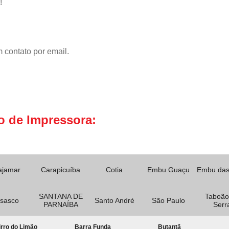
!
 contato por email.
o de Impressora:
ajamar
Carapicuíba
Cotia
Embu Guaçu
Embu das
SANTANA DE
Taboão
sasco
Santo André
São Paulo
PARNAÍBA
Serr
rro do Limão
Barra Funda
Butantã