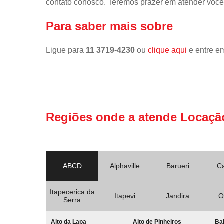
contato conosco. Teremos prazer em atender você
Para saber mais sobre
Ligue para
11 3719-4230
ou
clique aqui
e entre em
Regiões onde a atende Locaçã
ABCD
Alphaville
Barueri
C
Itapecerica da
Itapevi
Jandira
O
Serra
Alto da Lapa
Alto de Pinheiros
Bai