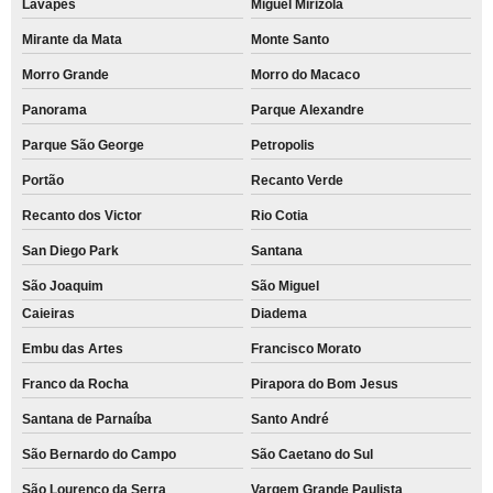
Lavapés
Miguel Mirizola
Mirante da Mata
Monte Santo
Morro Grande
Morro do Macaco
Panorama
Parque Alexandre
Parque São George
Petropolis
Portão
Recanto Verde
Recanto dos Victor
Rio Cotia
San Diego Park
Santana
São Joaquim
São Miguel
Caieiras
Diadema
Embu das Artes
Francisco Morato
Franco da Rocha
Pirapora do Bom Jesus
Santana de Parnaíba
Santo André
São Bernardo do Campo
São Caetano do Sul
São Lourenço da Serra
Vargem Grande Paulista