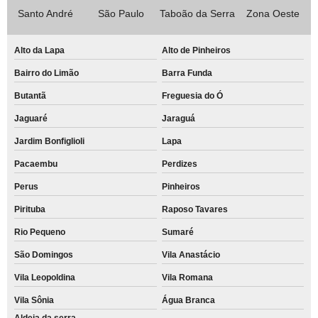
Santo André
São Paulo
Taboão da Serra
Zona Oeste
Alto da Lapa
Alto de Pinheiros
Bairro do Limão
Barra Funda
Butantã
Freguesia do Ó
Jaguaré
Jaraguá
Jardim Bonfiglioli
Lapa
Pacaembu
Perdizes
Perus
Pinheiros
Pirituba
Raposo Tavares
Rio Pequeno
Sumaré
São Domingos
Vila Anastácio
Vila Leopoldina
Vila Romana
Vila Sônia
Água Branca
Aldeia da serra -