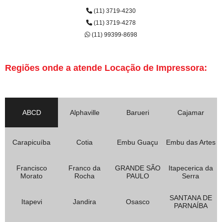
(11) 3719-4230
(11) 3719-4278
(11) 99399-8698
Regiões onde a atende Locação de Impressora:
ABCD
Alphaville
Barueri
Cajamar
Carapicuíba
Cotia
Embu Guaçu
Embu das Artes
Francisco
Franco da
GRANDE SÃO
Itapecerica da
Morato
Rocha
PAULO
Serra
SANTANA DE
Itapevi
Jandira
Osasco
PARNAÍBA