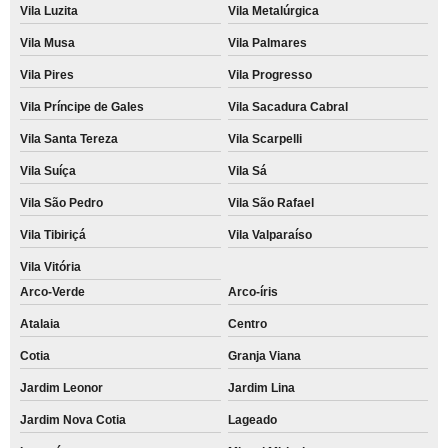
Vila Luzita
Vila Metalúrgica
Vila Musa
Vila Palmares
Vila Pires
Vila Progresso
Vila Príncipe de Gales
Vila Sacadura Cabral
Vila Santa Tereza
Vila Scarpelli
Vila Suíça
Vila Sá
Vila São Pedro
Vila São Rafael
Vila Tibiriçá
Vila Valparaíso
Vila Vitória
Arco-Verde
Arco-íris
Atalaia
Centro
Cotia
Granja Viana
Jardim Leonor
Jardim Lina
Jardim Nova Cotia
Lageado