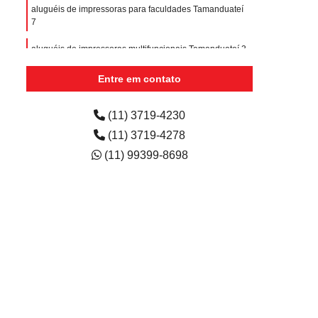
aluguéis de impressoras para faculdades Tamanduateí
7
aluguéis de impressoras multifuncionais Tamanduateí 3
aluguel de impressora colorida para escritório preço
Entre em contato
São Joaquim
(11) 3719-4230
(11) 3719-4278
(11) 99399-8698