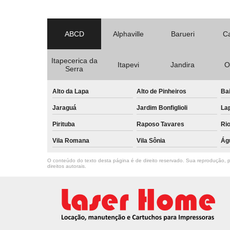
ABCD
Alphaville
Barueri
C
Itapecerica da
Itapevi
Jandira
O
Serra
Alto da Lapa
Alto de Pinheiros
Bai
Jaraguá
Jardim Bonfiglioli
La
Pirituba
Raposo Tavares
Ri
Vila Romana
Vila Sônia
Ág
O conteúdo do texto desta página é de direito reservado. Sua reprodução, pa
direitos autorais
.