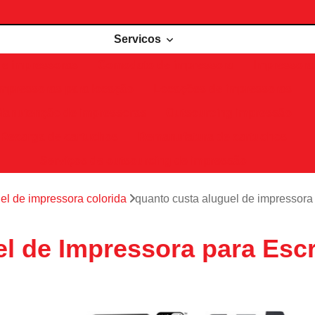
Servicos
de impressoras
Comodato de impressora
Impressora 
Impressoras para locação
Locações de impressoras
Manutenção de impressoras
Outsourcing impressão
Recarga de cartuchos
Remanufatura de cartuchos
Serviços de outsourcing de impressão
el de impressora colorida
quanto custa aluguel de impressora
l de Impressora para Escr