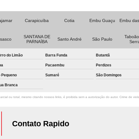
ajamar
Carapicuíba
Cotia
Embu Guaçu
Embu das
SANTANA DE
Taboão
sasco
Santo André
São Paulo
PARNAÍBA
Serr
rro do Limão
Barra Funda
Butantã
pa
Pacaembu
Perdizes
o Pequeno
Sumaré
São Domingos
ua Branca
rcial ou total, mesmo citando nossos links, é proibida sem a autorização do autor. Crime de viol
Contato Rapido