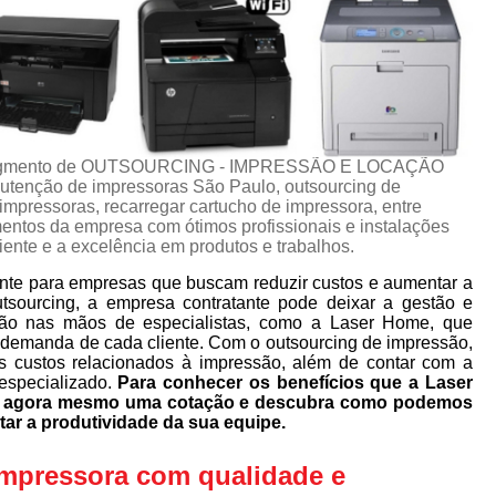
no segmento de OUTSOURCING - IMPRESSÃO E LOCAÇÃO
tenção de impressoras São Paulo, outsourcing de
mpressoras, recarregar cartucho de impressora, entre
mentos da empresa com ótimos profissionais e instalações
iente e a excelência em produtos e trabalhos.
nte para empresas que buscam reduzir custos e aumentar a
utsourcing, a empresa contratante pode deixar a gestão e
ão nas mãos de especialistas, como a Laser Home, que
 demanda de cada cliente. Com o outsourcing de impressão,
s custos relacionados à impressão, além de contar com a
especializado.
Para conhecer os benefícios que a Laser
ça agora mesmo uma cotação e descubra como podemos
tar a produtividade da sua equipe.
impressora com qualidade e