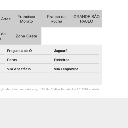
Francisco
Franco da
GRANDE SÃO
 Artes
Morato
Rocha
PAULO
 da
Zona Oeste
a
Freguesia do Ó
Jaguaré
Perus
Pinheiros
Vila Anastácio
Vila Leopoldina
ação de direito autoral – artigo 184 do Código Penal –
Lei 9610/98 - Lei de