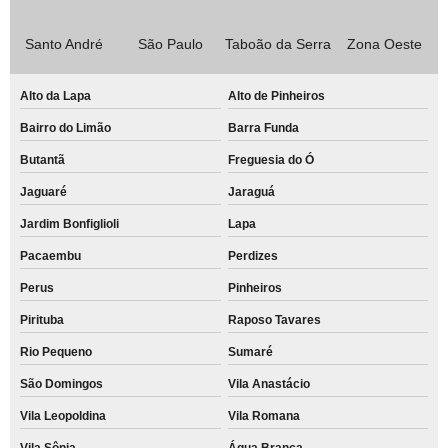
Santo André
São Paulo
Taboão da Serra
Zona Oeste
Alto da Lapa
Alto de Pinheiros
Bairro do Limão
Barra Funda
Butantã
Freguesia do Ó
Jaguaré
Jaraguá
Jardim Bonfiglioli
Lapa
Pacaembu
Perdizes
Perus
Pinheiros
Pirituba
Raposo Tavares
Rio Pequeno
Sumaré
São Domingos
Vila Anastácio
Vila Leopoldina
Vila Romana
Vila Sônia
Água Branca