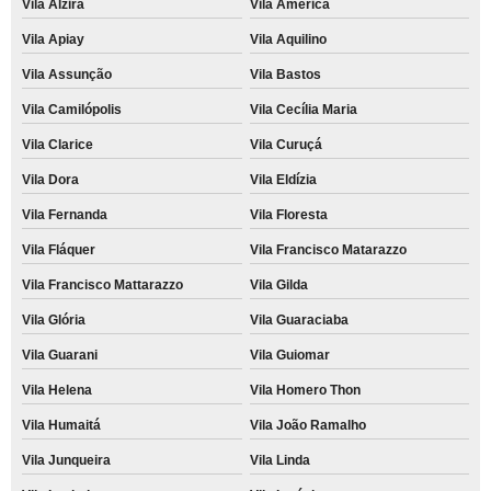
Vila Alzira
Vila América
Vila Apiay
Vila Aquilino
Vila Assunção
Vila Bastos
Vila Camilópolis
Vila Cecília Maria
Vila Clarice
Vila Curuçá
Vila Dora
Vila Eldízia
Vila Fernanda
Vila Floresta
Vila Fláquer
Vila Francisco Matarazzo
Vila Francisco Mattarazzo
Vila Gilda
Vila Glória
Vila Guaraciaba
Vila Guarani
Vila Guiomar
Vila Helena
Vila Homero Thon
Vila Humaitá
Vila João Ramalho
Vila Junqueira
Vila Linda