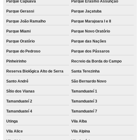
Parque Capuava
Parque Erasmo Assunção
Parque Gerassi
Parque Jaçatuba
Parque João Ramalho
Parque Marajoara I e II
Parque Miami
Parque Novo Oratório
Parque Oratório
Parque das Nações
Parque do Pedroso
Parque dos Pássaros
Pinheirinho
Recreio da Borda do Campo
Reserva Biológica Alto de Serra
Santa Terezinha
Santo André
São Bernardo Novo
Sítio dos Vianas
Tamanduateí 1
Tamanduateí 2
Tamanduateí 3
Tamanduateí 4
Tamanduateí 7
Utinga
Vila Alba
Vila Alice
Vila Alpina