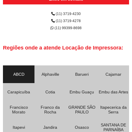
(11) 3719-4230
(11) 3719-4278
(11) 99399-8698
Regiões onde a atende Locação de Impressora:
ABCD
Alphaville
Barueri
Cajamar
Carapicuíba
Cotia
Embu Guaçu
Embu das Artes
Francisco
Franco da
GRANDE SÃO
Itapecerica da
Morato
Rocha
PAULO
Serra
SANTANA DE
Itapevi
Jandira
Osasco
PARNAÍBA