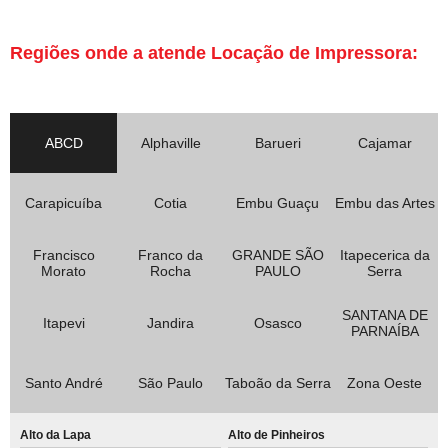
Regiões onde a atende Locação de Impressora:
ABCD
Alphaville
Barueri
Cajamar
Carapicuíba
Cotia
Embu Guaçu
Embu das Artes
Francisco
Franco da
GRANDE SÃO
Itapecerica da
Morato
Rocha
PAULO
Serra
SANTANA DE
Itapevi
Jandira
Osasco
PARNAÍBA
Santo André
São Paulo
Taboão da Serra
Zona Oeste
Alto da Lapa
Alto de Pinheiros