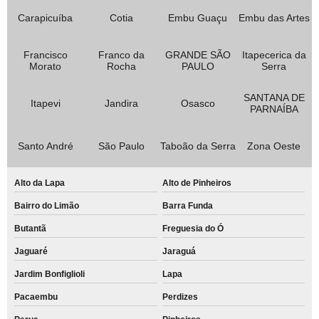
Carapicuíba
Cotia
Embu Guaçu
Embu das Artes
Francisco
Franco da
GRANDE SÃO
Itapecerica da
Morato
Rocha
PAULO
Serra
SANTANA DE
Itapevi
Jandira
Osasco
PARNAÍBA
Santo André
São Paulo
Taboão da Serra
Zona Oeste
Alto da Lapa
Alto de Pinheiros
Bairro do Limão
Barra Funda
Butantã
Freguesia do Ó
Jaguaré
Jaraguá
Jardim Bonfiglioli
Lapa
Pacaembu
Perdizes