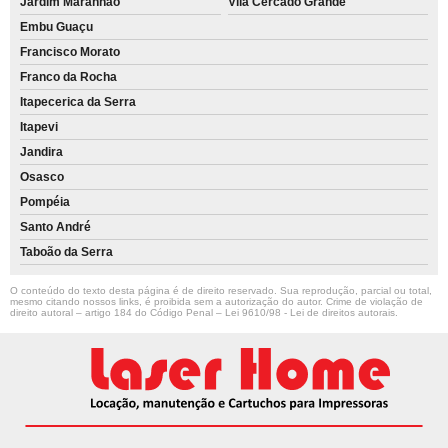
Jardim Maranhão
Vila Cercado Grande
Embu Guaçu
Francisco Morato
Franco da Rocha
Itapecerica da Serra
Itapevi
Jandira
Osasco
Pompéia
Santo André
Taboão da Serra
O conteúdo do texto desta página é de direito reservado. Sua reprodução, parcial ou total,
mesmo citando nossos links, é proibida sem a autorização do autor. Crime de violação de
direito autoral – artigo 184 do Código Penal –
Lei 9610/98 - Lei de direitos autorais
.