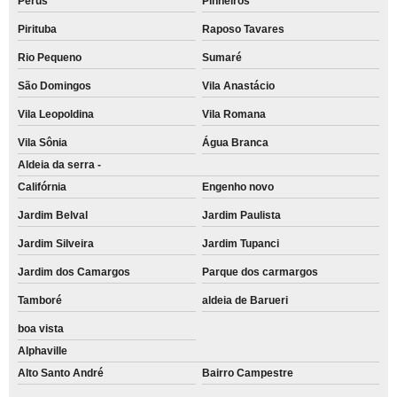
Perus
Pinheiros
Pirituba
Raposo Tavares
Rio Pequeno
Sumaré
São Domingos
Vila Anastácio
Vila Leopoldina
Vila Romana
Vila Sônia
Água Branca
Aldeia da serra -
Califórnia
Engenho novo
Jardim Belval
Jardim Paulista
Jardim Silveira
Jardim Tupanci
Jardim dos Camargos
Parque dos carmargos
Tamboré
aldeia de Barueri
boa vista
Alphaville
Alto Santo André
Bairro Campestre