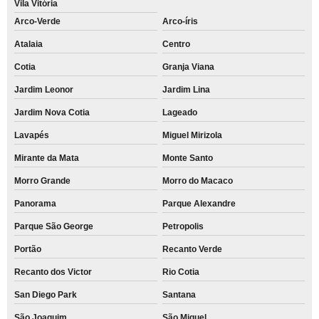
Vila Vitória
Arco-Verde
Arco-íris
Atalaia
Centro
Cotia
Granja Viana
Jardim Leonor
Jardim Lina
Jardim Nova Cotia
Lageado
Lavapés
Miguel Mirizola
Mirante da Mata
Monte Santo
Morro Grande
Morro do Macaco
Panorama
Parque Alexandre
Parque São George
Petropolis
Portão
Recanto Verde
Recanto dos Victor
Rio Cotia
San Diego Park
Santana
São Joaquim
São Miguel