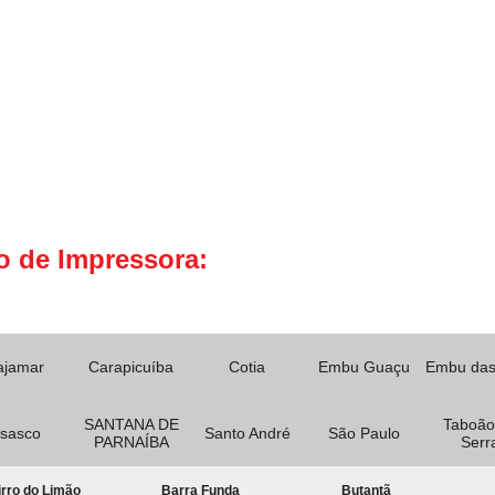
o de Impressora:
ajamar
Carapicuíba
Cotia
Embu Guaçu
Embu das
SANTANA DE
Taboão
sasco
Santo André
São Paulo
PARNAÍBA
Serr
rro do Limão
Barra Funda
Butantã