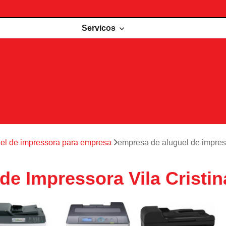
Servicos
de impressoras
Comodato de impressora
Impressora 
Impressoras para locação
Locações de impressoras
Manutenção de impressoras
Outsourcing impressão
Recarga de cartuchos
Remanufatura de cartuchos
Serviços de outsourcing de impressão
el de impressora para empresa
empresa de aluguel de impress
e Impressora Vila Cristin