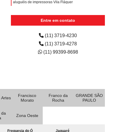
aluguéis de impressoras Vila Fláquer
empresa de aluguel de impressora para escritório
Taboão da Serra
Entre em contato
quanto custa aluguel de impressora multifuncional
Sumaré
(11) 3719-4230
(11) 3719-4278
(11) 99399-8698
Francisco
Franco da
GRANDE SÃO
 Artes
Morato
Rocha
PAULO
 da
Zona Oeste
a
Freguesia do Ó
Jaguaré