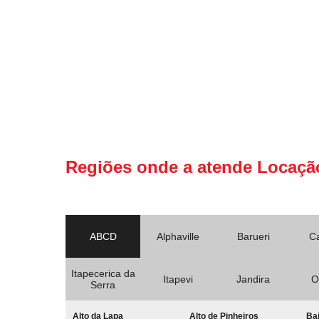
Regiões onde a atende Locaçã
ABCD
Alphaville
Barueri
C
Itapecerica da
Itapevi
Jandira
O
Serra
Alto da Lapa
Alto de Pinheiros
Bai