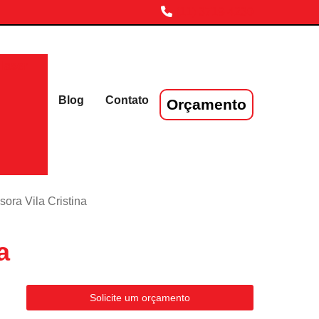
(11) 3719-4230
laser
Blog
Contato
Orçamento
ora Vila Cristina
a
Solicite um orçamento