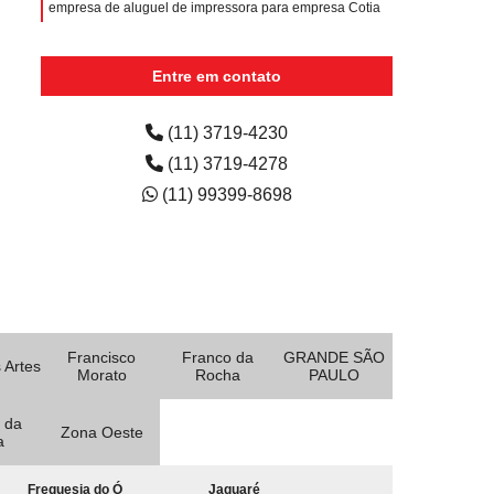
empresa de aluguel de impressora para empresa Cotia
aluguel de impressora para escritório preço Figueiras
Entre em contato
aluguel de impressora colorida para escola preço Vila
Mercês
(11) 3719-4230
(11) 3719-4278
(11) 99399-8698
Francisco
Franco da
GRANDE SÃO
 Artes
Morato
Rocha
PAULO
 da
Zona Oeste
a
Freguesia do Ó
Jaguaré