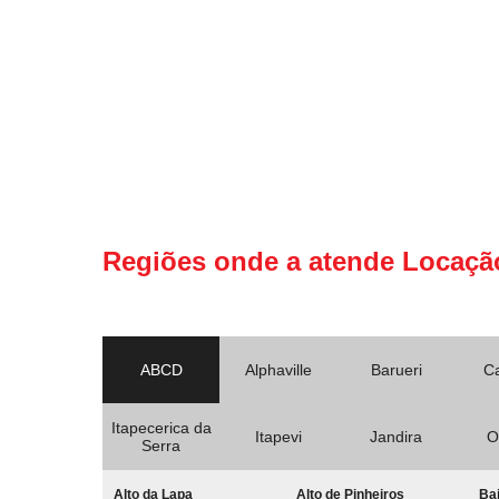
Regiões onde a atende Locaçã
ABCD
Alphaville
Barueri
C
Itapecerica da
Itapevi
Jandira
O
Serra
Alto da Lapa
Alto de Pinheiros
Bai