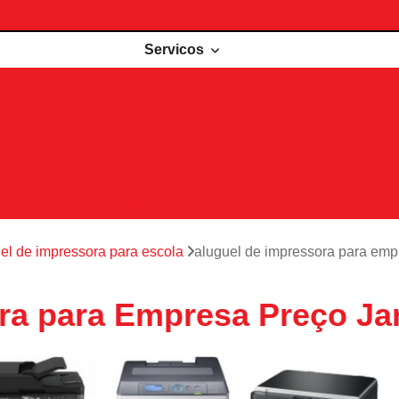
Servicos
de impressoras
Comodato de impressora
Impressora 
Impressoras para locação
Locações de impressoras
Manutenção de impressoras
Outsourcing impressão
Recarga de cartuchos
Remanufatura de cartuchos
Serviços de outsourcing de impressão
el de impressora para escola
aluguel de impressora para emp
ra para Empresa Preço J