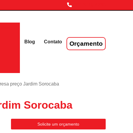
(11) 3719-4230
laser
Blog
Contato
Orçamento
resa preço Jardim Sorocaba
ardim Sorocaba
Solicite um orçamento