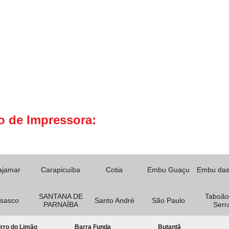
o de Impressora:
ajamar
Carapicuíba
Cotia
Embu Guaçu
Embu das
SANTANA DE
Taboão
sasco
Santo André
São Paulo
PARNAÍBA
Serr
rro do Limão
Barra Funda
Butantã