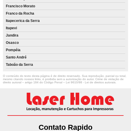
Francisco Morato
Franco da Rocha
Itapecerica da Serra
Itapevi
Jandira
Osasco
Pompéia
Santo André
Taboão da Serra
O conteúdo do texto desta página é de direito reservado. Sua reprodução, parcial ou total,
mesmo citando nossos links, é proibida sem a autorização do autor. Crime de violação de
direito autoral – artigo 184 do Código Penal –
Lei 9610/98 - Lei de direitos autorais
.
Contato Rapido