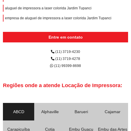
aluguel de impressora a laser colorida Jardim Tupanci
empresa de aluguel de impressora a laser colorida Jardim Tupanci
Entre em contato
(11) 3719-4230
(11) 3719-4278
(11) 99399-8698
Regiões onde a atende Locação de Impressora:
ABCD
Alphaville
Barueri
Cajamar
Carapicuíba
Cotia
Embu Guaçu
Embu das Artes