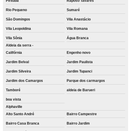
Pirituba
Raposo Tavares
Rio Pequeno
Sumaré
São Domingos
Vila Anastácio
Vila Leopoldina
Vila Romana
Vila Sônia
Água Branca
Aldeia da serra -
Califórnia
Engenho novo
Jardim Belval
Jardim Paulista
Jardim Silveira
Jardim Tupanci
Jardim dos Camargos
Parque dos carmargos
Tamboré
aldeia de Barueri
boa vista
Alphaville
Alto Santo André
Bairro Campestre
Bairro Casa Branca
Bairro Jardim