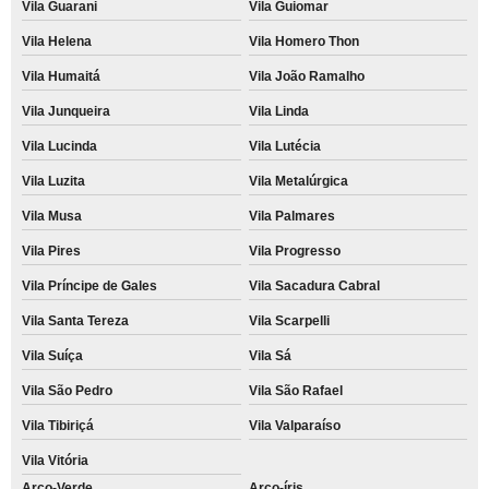
Vila Guarani
Vila Guiomar
Vila Helena
Vila Homero Thon
Vila Humaitá
Vila João Ramalho
Vila Junqueira
Vila Linda
Vila Lucinda
Vila Lutécia
Vila Luzita
Vila Metalúrgica
Vila Musa
Vila Palmares
Vila Pires
Vila Progresso
Vila Príncipe de Gales
Vila Sacadura Cabral
Vila Santa Tereza
Vila Scarpelli
Vila Suíça
Vila Sá
Vila São Pedro
Vila São Rafael
Vila Tibiriçá
Vila Valparaíso
Vila Vitória
Arco-Verde
Arco-íris