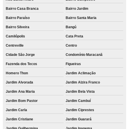
Bairro Casa Branca
Bairro Jardim
Bairro Paraíso
Bairro Santa Maria
Bairro Silveira
Bangú
Camilópolis
Cata Preta
Centreville
Centro
Cidade São Jorge
Condomínio Maracanã
Fazenda dos Tecos
Figueiras
Homero Thon
Jardim Aclimação
Jardim Alvorada
Jardim Alzira Franco
Jardim Ana Maria
Jardim Bela Vista
Jardim Bom Pastor
Jardim Cambuí
Jardim Carla
Jardim Ciprestes
Jardim Cristiane
Jardim Guarará
Jardim Guilhermina
Jardim Ipanema