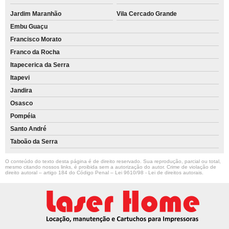
Jardim Maranhão
Vila Cercado Grande
Embu Guaçu
Francisco Morato
Franco da Rocha
Itapecerica da Serra
Itapevi
Jandira
Osasco
Pompéia
Santo André
Taboão da Serra
O conteúdo do texto desta página é de direito reservado. Sua reprodução, parcial ou total,
mesmo citando nossos links, é proibida sem a autorização do autor. Crime de violação de
direito autoral – artigo 184 do Código Penal –
Lei 9610/98 - Lei de direitos autorais
.