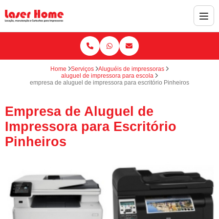
Home
Serviços
Aluguéis de impressoras
aluguel de impressora para escola
empresa de aluguel de impressora para escritório Pinheiros
Empresa de Aluguel de
Impressora para Escritório
Pinheiros