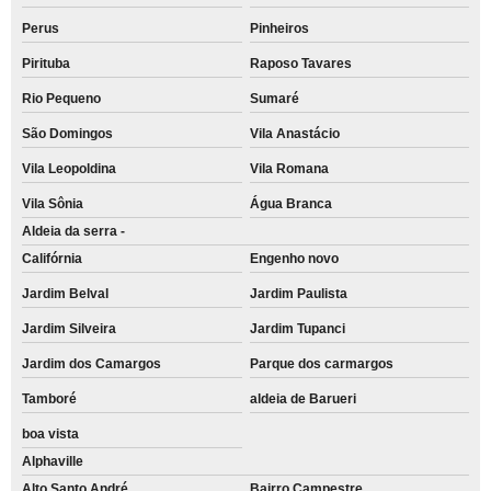
Perus
Pinheiros
Pirituba
Raposo Tavares
Rio Pequeno
Sumaré
São Domingos
Vila Anastácio
Vila Leopoldina
Vila Romana
Vila Sônia
Água Branca
Aldeia da serra -
Califórnia
Engenho novo
Jardim Belval
Jardim Paulista
Jardim Silveira
Jardim Tupanci
Jardim dos Camargos
Parque dos carmargos
Tamboré
aldeia de Barueri
boa vista
Alphaville
Alto Santo André
Bairro Campestre