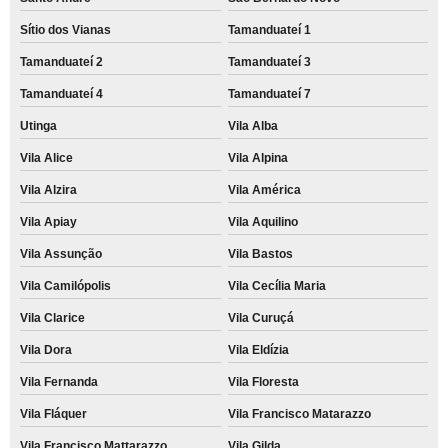
Sítio dos Vianas
Tamanduateí 1
Tamanduateí 2
Tamanduateí 3
Tamanduateí 4
Tamanduateí 7
Utinga
Vila Alba
Vila Alice
Vila Alpina
Vila Alzira
Vila América
Vila Apiay
Vila Aquilino
Vila Assunção
Vila Bastos
Vila Camilópolis
Vila Cecília Maria
Vila Clarice
Vila Curuçá
Vila Dora
Vila Eldízia
Vila Fernanda
Vila Floresta
Vila Fláquer
Vila Francisco Matarazzo
Vila Francisco Mattarazzo
Vila Gilda