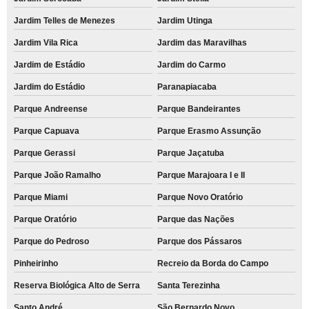
Jardim Telles de Menezes
Jardim Utinga
Jardim Vila Rica
Jardim das Maravilhas
Jardim de Estádio
Jardim do Carmo
Jardim do Estádio
Paranapiacaba
Parque Andreense
Parque Bandeirantes
Parque Capuava
Parque Erasmo Assunção
Parque Gerassi
Parque Jaçatuba
Parque João Ramalho
Parque Marajoara I e II
Parque Miami
Parque Novo Oratório
Parque Oratório
Parque das Nações
Parque do Pedroso
Parque dos Pássaros
Pinheirinho
Recreio da Borda do Campo
Reserva Biológica Alto de Serra
Santa Terezinha
Santo André
São Bernardo Novo