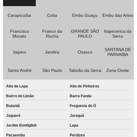
Carapicuíba
Cotia
Embu Guaçu
Embu das Artes
Francisco
Franco da
GRANDE SÃO
Itapecerica da
Morato
Rocha
PAULO
Serra
SANTANA DE
Itapevi
Jandira
Osasco
PARNAÍBA
Santo André
São Paulo
Taboão da Serra
Zona Oeste
Alto da Lapa
Alto de Pinheiros
Bairro do Limão
Barra Funda
Butantã
Freguesia do Ó
Jaguaré
Jaraguá
Jardim Bonfiglioli
Lapa
Pacaembu
Perdizes