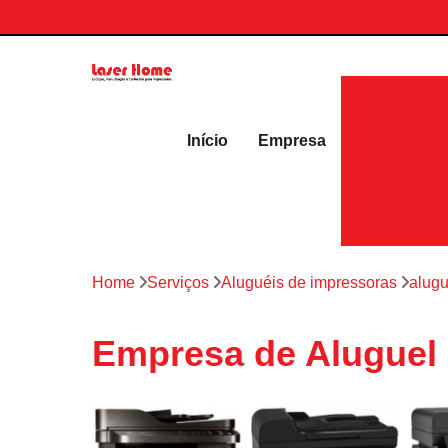
contato.laserhome@gmail.com
Aluguéis 
Início
Empresa
Home
Serviços
Aluguéis de impressoras
alugu
Empresa de Aluguel