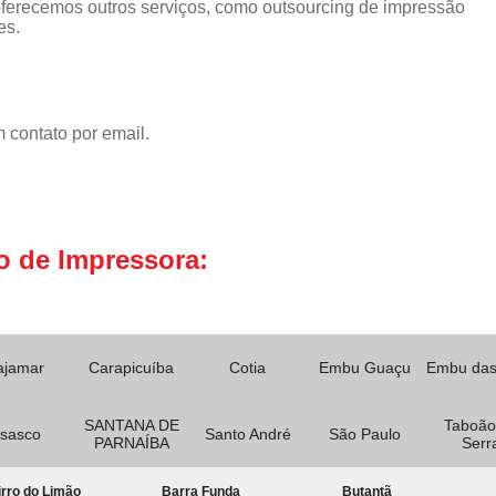
erecemos outros serviços, como outsourcing de impressão
es.
 contato por email.
o de Impressora:
ajamar
Carapicuíba
Cotia
Embu Guaçu
Embu das
SANTANA DE
Taboão
sasco
Santo André
São Paulo
PARNAÍBA
Serr
rro do Limão
Barra Funda
Butantã