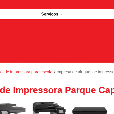
Servicos
de impressoras
Comodato de impressora
Impressora 
Impressoras para locação
Locações de impressoras
Manutenção de impressoras
Outsourcing impressão
Recarga de cartuchos
Remanufatura de cartuchos
Serviços de outsourcing de impressão
el de impressora para escola
empresa de aluguel de impress
 de Impressora Parque Ca