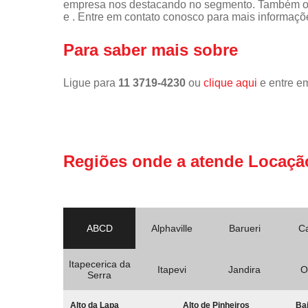
empresa nos destacando no segmento. Também of
e . Entre em contato conosco para mais informaçõ
Para saber mais sobre
Ligue para
11 3719-4230
ou
clique aqui
e entre em
Regiões onde a atende Locaçã
ABCD
Alphaville
Barueri
C
Itapecerica da
Itapevi
Jandira
O
Serra
Alto da Lapa
Alto de Pinheiros
Bai