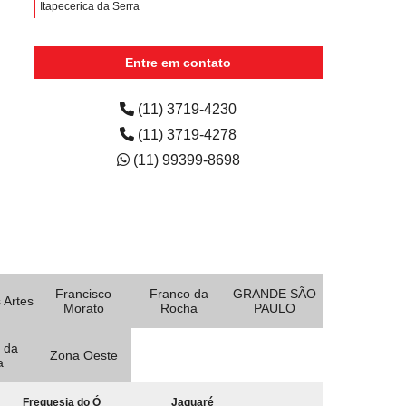
Itapecerica da Serra
aluguel de impressora colorida para escritório
Tamanduateí 7
Entre em contato
aluguel de impressora colorida para escola preço Vila
Mercês
(11) 3719-4230
(11) 3719-4278
(11) 99399-8698
Francisco
Franco da
GRANDE SÃO
 Artes
Morato
Rocha
PAULO
 da
Zona Oeste
a
Freguesia do Ó
Jaguaré