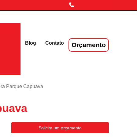
(11) 3719-4230
laser
Blog
Contato
Orçamento
ora Parque Capuava
puava
Solicite um orçamento