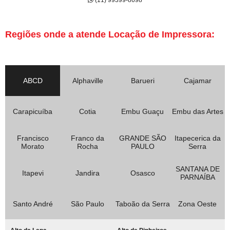
Regiões onde a atende Locação de Impressora:
ABCD
Alphaville
Barueri
Cajamar
Carapicuíba
Cotia
Embu Guaçu
Embu das Artes
Francisco
Franco da
GRANDE SÃO
Itapecerica da
Morato
Rocha
PAULO
Serra
SANTANA DE
Itapevi
Jandira
Osasco
PARNAÍBA
Santo André
São Paulo
Taboão da Serra
Zona Oeste