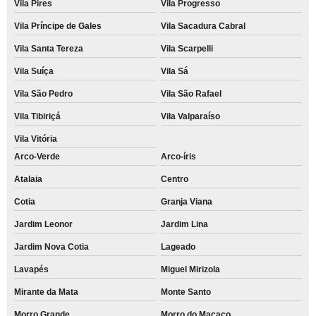
Vila Pires
Vila Progresso
Vila Príncipe de Gales
Vila Sacadura Cabral
Vila Santa Tereza
Vila Scarpelli
Vila Suíça
Vila Sá
Vila São Pedro
Vila São Rafael
Vila Tibiriçá
Vila Valparaíso
Vila Vitória
Arco-Verde
Arco-íris
Atalaia
Centro
Cotia
Granja Viana
Jardim Leonor
Jardim Lina
Jardim Nova Cotia
Lageado
Lavapés
Miguel Mirizola
Mirante da Mata
Monte Santo
Morro Grande
Morro do Macaco