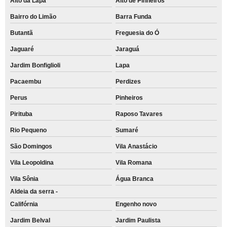
Alto da Lapa
Alto de Pinheiros
Bairro do Limão
Barra Funda
Butantã
Freguesia do Ó
Jaguaré
Jaraguá
Jardim Bonfiglioli
Lapa
Pacaembu
Perdizes
Perus
Pinheiros
Pirituba
Raposo Tavares
Rio Pequeno
Sumaré
São Domingos
Vila Anastácio
Vila Leopoldina
Vila Romana
Vila Sônia
Água Branca
Aldeia da serra -
Califórnia
Engenho novo
Jardim Belval
Jardim Paulista