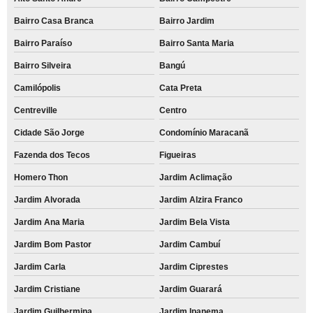
Bairro Casa Branca
Bairro Jardim
Bairro Paraíso
Bairro Santa Maria
Bairro Silveira
Bangú
Camilópolis
Cata Preta
Centreville
Centro
Cidade São Jorge
Condomínio Maracanã
Fazenda dos Tecos
Figueiras
Homero Thon
Jardim Aclimação
Jardim Alvorada
Jardim Alzira Franco
Jardim Ana Maria
Jardim Bela Vista
Jardim Bom Pastor
Jardim Cambuí
Jardim Carla
Jardim Ciprestes
Jardim Cristiane
Jardim Guarará
Jardim Guilhermina
Jardim Ipanema