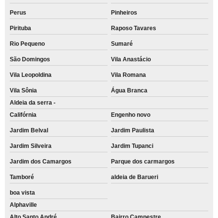
Perus
Pinheiros
Pirituba
Raposo Tavares
Rio Pequeno
Sumaré
São Domingos
Vila Anastácio
Vila Leopoldina
Vila Romana
Vila Sônia
Água Branca
Aldeia da serra -
Califórnia
Engenho novo
Jardim Belval
Jardim Paulista
Jardim Silveira
Jardim Tupanci
Jardim dos Camargos
Parque dos carmargos
Tamboré
aldeia de Barueri
boa vista
Alphaville
Alto Santo André
Bairro Campestre