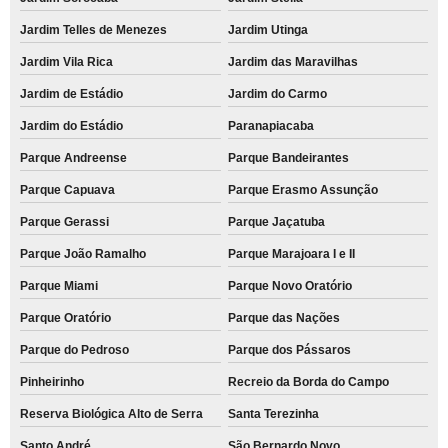
Jardim Telles de Menezes
Jardim Utinga
Jardim Vila Rica
Jardim das Maravilhas
Jardim de Estádio
Jardim do Carmo
Jardim do Estádio
Paranapiacaba
Parque Andreense
Parque Bandeirantes
Parque Capuava
Parque Erasmo Assunção
Parque Gerassi
Parque Jaçatuba
Parque João Ramalho
Parque Marajoara I e II
Parque Miami
Parque Novo Oratório
Parque Oratório
Parque das Nações
Parque do Pedroso
Parque dos Pássaros
Pinheirinho
Recreio da Borda do Campo
Reserva Biológica Alto de Serra
Santa Terezinha
Santo André
São Bernardo Novo