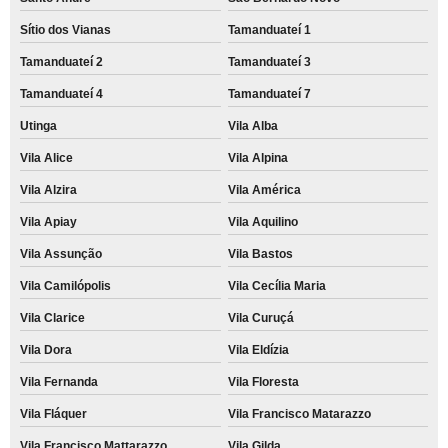
Sítio dos Vianas
Tamanduateí 1
Tamanduateí 2
Tamanduateí 3
Tamanduateí 4
Tamanduateí 7
Utinga
Vila Alba
Vila Alice
Vila Alpina
Vila Alzira
Vila América
Vila Apiay
Vila Aquilino
Vila Assunção
Vila Bastos
Vila Camilópolis
Vila Cecília Maria
Vila Clarice
Vila Curuçá
Vila Dora
Vila Eldízia
Vila Fernanda
Vila Floresta
Vila Fláquer
Vila Francisco Matarazzo
Vila Francisco Mattarazzo
Vila Gilda