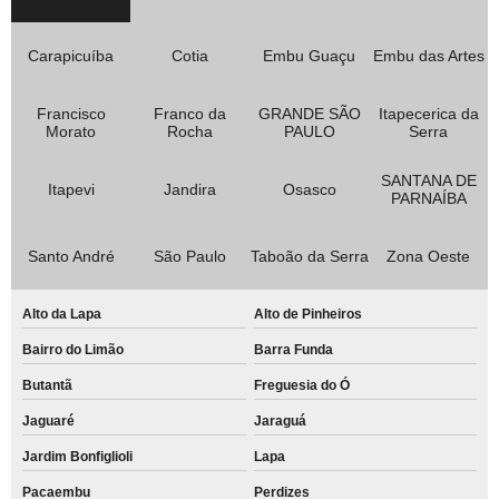
Carapicuíba
Cotia
Embu Guaçu
Embu das Artes
Francisco
Franco da
GRANDE SÃO
Itapecerica da
Morato
Rocha
PAULO
Serra
SANTANA DE
Itapevi
Jandira
Osasco
PARNAÍBA
Santo André
São Paulo
Taboão da Serra
Zona Oeste
Alto da Lapa
Alto de Pinheiros
Bairro do Limão
Barra Funda
Butantã
Freguesia do Ó
Jaguaré
Jaraguá
Jardim Bonfiglioli
Lapa
Pacaembu
Perdizes