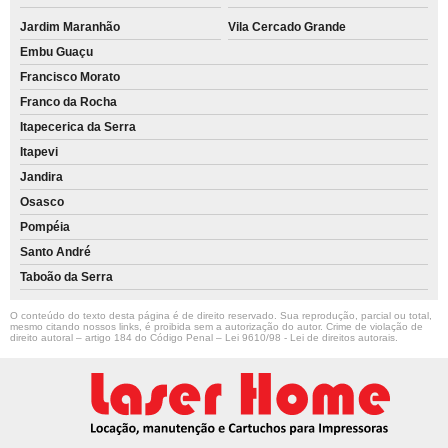
Jardim Maranhão
Vila Cercado Grande
Embu Guaçu
Francisco Morato
Franco da Rocha
Itapecerica da Serra
Itapevi
Jandira
Osasco
Pompéia
Santo André
Taboão da Serra
O conteúdo do texto desta página é de direito reservado. Sua reprodução, parcial ou total,
mesmo citando nossos links, é proibida sem a autorização do autor. Crime de violação de
direito autoral – artigo 184 do Código Penal –
Lei 9610/98 - Lei de direitos autorais
.