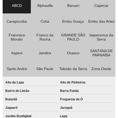
ABCD
Alphaville
Barueri
Cajamar
Carapicuíba
Cotia
Embu Guaçu
Embu das Artes
Francisco
Franco da
GRANDE SÃO
Itapecerica da
Morato
Rocha
PAULO
Serra
SANTANA DE
Itapevi
Jandira
Osasco
PARNAÍBA
Santo André
São Paulo
Taboão da Serra
Zona Oeste
Alto da Lapa
Alto de Pinheiros
Bairro do Limão
Barra Funda
Butantã
Freguesia do Ó
Jaguaré
Jaraguá
Jardim Bonfiglioli
Lapa