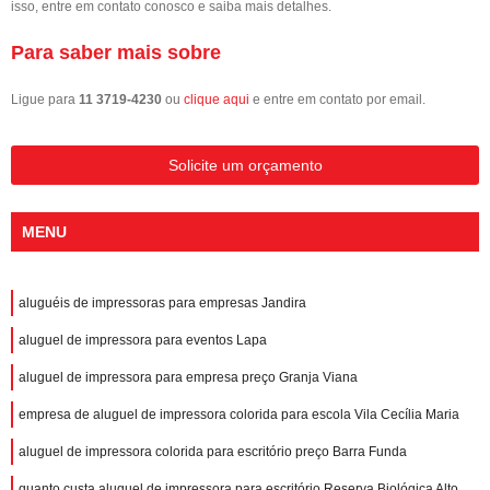
isso, entre em contato conosco e saiba mais detalhes.
Para saber mais sobre
Ligue para
11 3719-4230
ou
clique aqui
e entre em contato por email.
Solicite um orçamento
MENU
aluguéis de impressoras para empresas Jandira
aluguel de impressora para eventos Lapa
aluguel de impressora para empresa preço Granja Viana
empresa de aluguel de impressora colorida para escola Vila Cecília Maria
aluguel de impressora colorida para escritório preço Barra Funda
quanto custa aluguel de impressora para escritório Reserva Biológica Alto