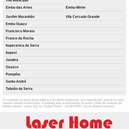
Vila Municipal
Embu das Artes
Embu-Mirim
Jardim Maranhão
Vila Cercado Grande
Embu Guaçu
Francisco Morato
Franco da Rocha
Itapecerica da Serra
Itapevi
Jandira
Osasco
Pompéia
Santo André
Taboão da Serra
O conteúdo do texto desta página é de direito reservado. Sua reprodução, parcial ou total,
mesmo citando nossos links, é proibida sem a autorização do autor. Crime de violação de
direito autoral – artigo 184 do Código Penal –
Lei 9610/98 - Lei de direitos autorais
.