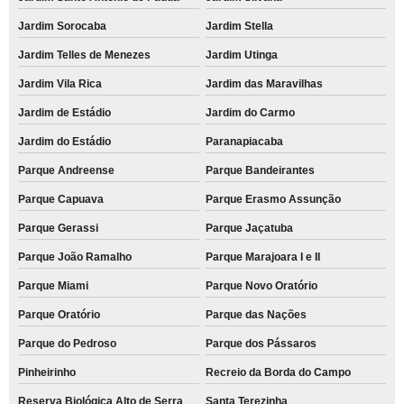
Jardim Sorocaba
Jardim Stella
Jardim Telles de Menezes
Jardim Utinga
Jardim Vila Rica
Jardim das Maravilhas
Jardim de Estádio
Jardim do Carmo
Jardim do Estádio
Paranapiacaba
Parque Andreense
Parque Bandeirantes
Parque Capuava
Parque Erasmo Assunção
Parque Gerassi
Parque Jaçatuba
Parque João Ramalho
Parque Marajoara I e II
Parque Miami
Parque Novo Oratório
Parque Oratório
Parque das Nações
Parque do Pedroso
Parque dos Pássaros
Pinheirinho
Recreio da Borda do Campo
Reserva Biológica Alto de Serra
Santa Terezinha