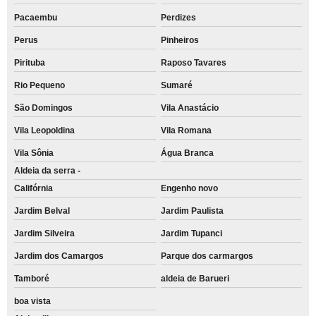
Pacaembu
Perdizes
Perus
Pinheiros
Pirituba
Raposo Tavares
Rio Pequeno
Sumaré
São Domingos
Vila Anastácio
Vila Leopoldina
Vila Romana
Vila Sônia
Água Branca
Aldeia da serra -
Califórnia
Engenho novo
Jardim Belval
Jardim Paulista
Jardim Silveira
Jardim Tupanci
Jardim dos Camargos
Parque dos carmargos
Tamboré
aldeia de Barueri
boa vista