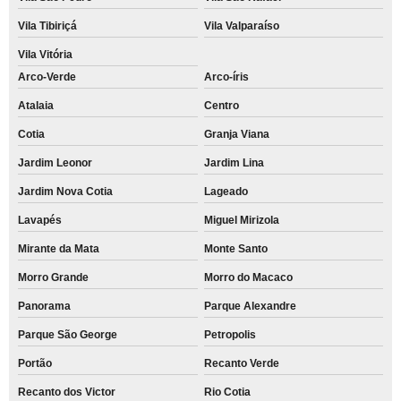
Vila Tibiriçá
Vila Valparaíso
Vila Vitória
Arco-Verde
Arco-íris
Atalaia
Centro
Cotia
Granja Viana
Jardim Leonor
Jardim Lina
Jardim Nova Cotia
Lageado
Lavapés
Miguel Mirizola
Mirante da Mata
Monte Santo
Morro Grande
Morro do Macaco
Panorama
Parque Alexandre
Parque São George
Petropolis
Portão
Recanto Verde
Recanto dos Victor
Rio Cotia