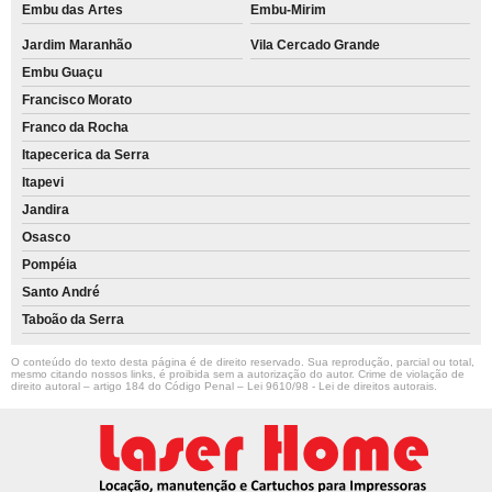
Embu das Artes
Embu-Mirim
Jardim Maranhão
Vila Cercado Grande
Embu Guaçu
Francisco Morato
Franco da Rocha
Itapecerica da Serra
Itapevi
Jandira
Osasco
Pompéia
Santo André
Taboão da Serra
O conteúdo do texto desta página é de direito reservado. Sua reprodução, parcial ou total,
mesmo citando nossos links, é proibida sem a autorização do autor. Crime de violação de
direito autoral – artigo 184 do Código Penal –
Lei 9610/98 - Lei de direitos autorais
.