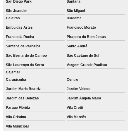
San Diego Park
Santana
São Joaquim
São Miguel
Caieiras
Diadema
Embu das Artes
Francisco Morato
Franco da Rocha
Pirapora do Bom Jesus
Santana de Parnaíba
Santo André
São Bernardo do Campo
São Caetano do Sul
São Lourenço da Serra
Vargem Grande Paulista
Cajamar
Carapicuíba
Centro
Jardim Maria Beatriz
Jardim Veloso
Jardim das Belezas
Jardim Ângela Maria
Parque Flórida
Vila Cretti
Vila Cristina
Vila Mercês
Vila Municipal