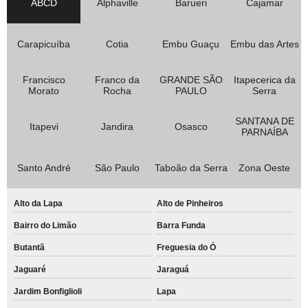
ABCD
Alphaville
Barueri
Cajamar
Carapicuíba
Cotia
Embu Guaçu
Embu das Artes
Francisco
Franco da
GRANDE SÃO
Itapecerica da
Morato
Rocha
PAULO
Serra
SANTANA DE
Itapevi
Jandira
Osasco
PARNAÍBA
Santo André
São Paulo
Taboão da Serra
Zona Oeste
Alto da Lapa
Alto de Pinheiros
Bairro do Limão
Barra Funda
Butantã
Freguesia do Ó
Jaguaré
Jaraguá
Jardim Bonfiglioli
Lapa