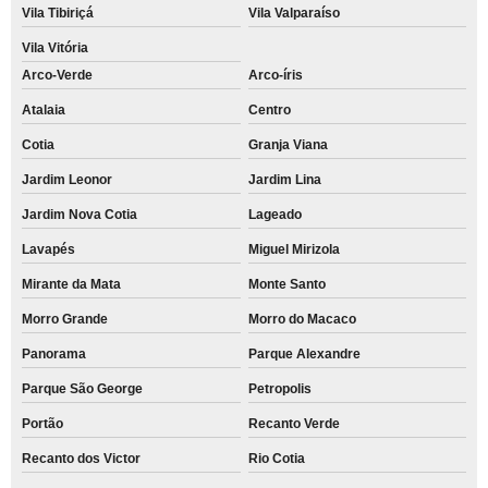
Vila Tibiriçá
Vila Valparaíso
Vila Vitória
Arco-Verde
Arco-íris
Atalaia
Centro
Cotia
Granja Viana
Jardim Leonor
Jardim Lina
Jardim Nova Cotia
Lageado
Lavapés
Miguel Mirizola
Mirante da Mata
Monte Santo
Morro Grande
Morro do Macaco
Panorama
Parque Alexandre
Parque São George
Petropolis
Portão
Recanto Verde
Recanto dos Victor
Rio Cotia