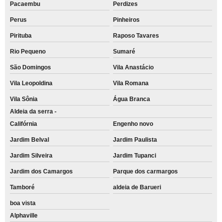
Pacaembu
Perdizes
Perus
Pinheiros
Pirituba
Raposo Tavares
Rio Pequeno
Sumaré
São Domingos
Vila Anastácio
Vila Leopoldina
Vila Romana
Vila Sônia
Água Branca
Aldeia da serra -
Califórnia
Engenho novo
Jardim Belval
Jardim Paulista
Jardim Silveira
Jardim Tupanci
Jardim dos Camargos
Parque dos carmargos
Tamboré
aldeia de Barueri
boa vista
Alphaville