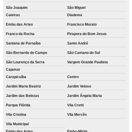
São Joaquim
São Miguel
Caieiras
Diadema
Embu das Artes
Francisco Morato
Franco da Rocha
Pirapora do Bom Jesus
Santana de Parnaíba
Santo André
São Bernardo do Campo
São Caetano do Sul
São Lourenço da Serra
Vargem Grande Paulista
Cajamar
Carapicuíba
Centro
Jardim Maria Beatriz
Jardim Veloso
Jardim das Belezas
Jardim Ângela Maria
Parque Flórida
Vila Cretti
Vila Cristina
Vila Mercês
Vila Municipal
Embu das Artes
Embu-Mirim