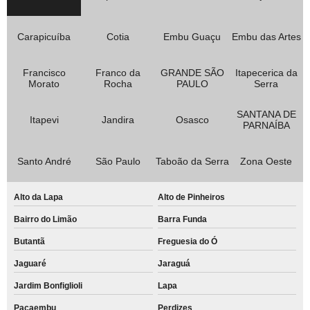
Carapicuíba
Cotia
Embu Guaçu
Embu das Artes
Francisco
Franco da
GRANDE SÃO
Itapecerica da
Morato
Rocha
PAULO
Serra
SANTANA DE
Itapevi
Jandira
Osasco
PARNAÍBA
Santo André
São Paulo
Taboão da Serra
Zona Oeste
Alto da Lapa
Alto de Pinheiros
Bairro do Limão
Barra Funda
Butantã
Freguesia do Ó
Jaguaré
Jaraguá
Jardim Bonfiglioli
Lapa
Pacaembu
Perdizes