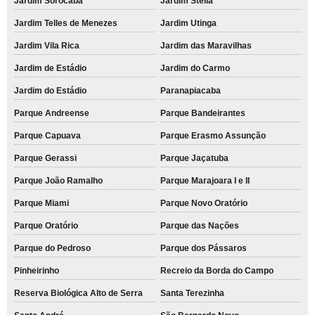
Jardim Sorocaba
Jardim Stella
Jardim Telles de Menezes
Jardim Utinga
Jardim Vila Rica
Jardim das Maravilhas
Jardim de Estádio
Jardim do Carmo
Jardim do Estádio
Paranapiacaba
Parque Andreense
Parque Bandeirantes
Parque Capuava
Parque Erasmo Assunção
Parque Gerassi
Parque Jaçatuba
Parque João Ramalho
Parque Marajoara I e II
Parque Miami
Parque Novo Oratório
Parque Oratório
Parque das Nações
Parque do Pedroso
Parque dos Pássaros
Pinheirinho
Recreio da Borda do Campo
Reserva Biológica Alto de Serra
Santa Terezinha