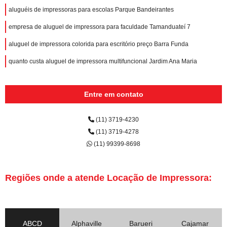
aluguéis de impressoras para escolas Parque Bandeirantes
empresa de aluguel de impressora para faculdade Tamanduateí 7
aluguel de impressora colorida para escritório preço Barra Funda
quanto custa aluguel de impressora multifuncional Jardim Ana Maria
Entre em contato
(11) 3719-4230
(11) 3719-4278
(11) 99399-8698
Regiões onde a atende Locação de Impressora:
ABCD
Alphaville
Barueri
Cajamar