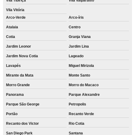
Vila Tibiriçá
Vila Valparaíso
Vila Vitória
Arco-Verde
Arco-íris
Atalaia
Centro
Cotia
Granja Viana
Jardim Leonor
Jardim Lina
Jardim Nova Cotia
Lageado
Lavapés
Miguel Mirizola
Mirante da Mata
Monte Santo
Morro Grande
Morro do Macaco
Panorama
Parque Alexandre
Parque São George
Petropolis
Portão
Recanto Verde
Recanto dos Victor
Rio Cotia
San Diego Park
Santana