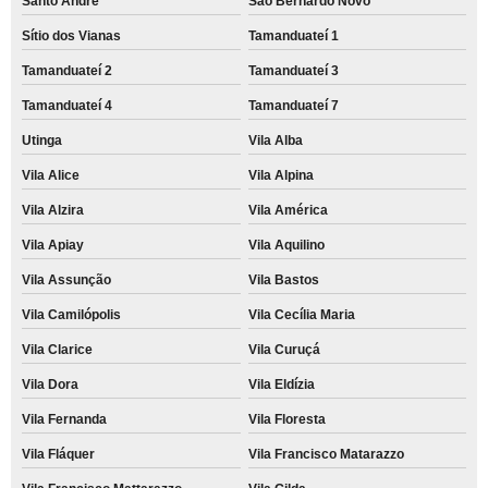
Santo André
São Bernardo Novo
Sítio dos Vianas
Tamanduateí 1
Tamanduateí 2
Tamanduateí 3
Tamanduateí 4
Tamanduateí 7
Utinga
Vila Alba
Vila Alice
Vila Alpina
Vila Alzira
Vila América
Vila Apiay
Vila Aquilino
Vila Assunção
Vila Bastos
Vila Camilópolis
Vila Cecília Maria
Vila Clarice
Vila Curuçá
Vila Dora
Vila Eldízia
Vila Fernanda
Vila Floresta
Vila Fláquer
Vila Francisco Matarazzo