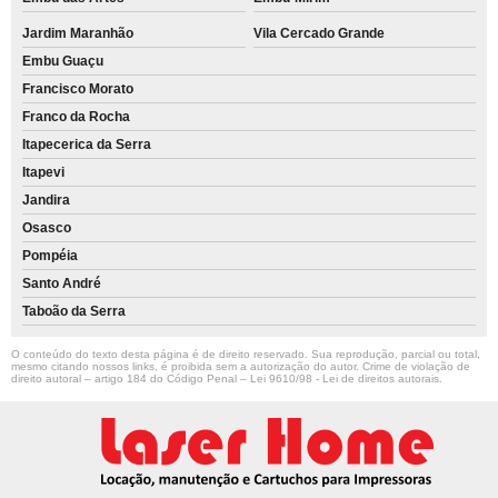
Jardim Maranhão
Vila Cercado Grande
Embu Guaçu
Francisco Morato
Franco da Rocha
Itapecerica da Serra
Itapevi
Jandira
Osasco
Pompéia
Santo André
Taboão da Serra
O conteúdo do texto desta página é de direito reservado. Sua reprodução, parcial ou total,
mesmo citando nossos links, é proibida sem a autorização do autor. Crime de violação de
direito autoral – artigo 184 do Código Penal –
Lei 9610/98 - Lei de direitos autorais
.