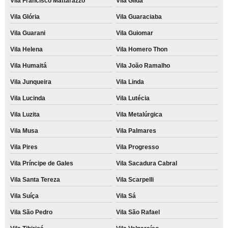
Vila Francisco Mattarazzo
Vila Gilda
Vila Glória
Vila Guaraciaba
Vila Guarani
Vila Guiomar
Vila Helena
Vila Homero Thon
Vila Humaitá
Vila João Ramalho
Vila Junqueira
Vila Linda
Vila Lucinda
Vila Lutécia
Vila Luzita
Vila Metalúrgica
Vila Musa
Vila Palmares
Vila Pires
Vila Progresso
Vila Príncipe de Gales
Vila Sacadura Cabral
Vila Santa Tereza
Vila Scarpelli
Vila Suíça
Vila Sá
Vila São Pedro
Vila São Rafael