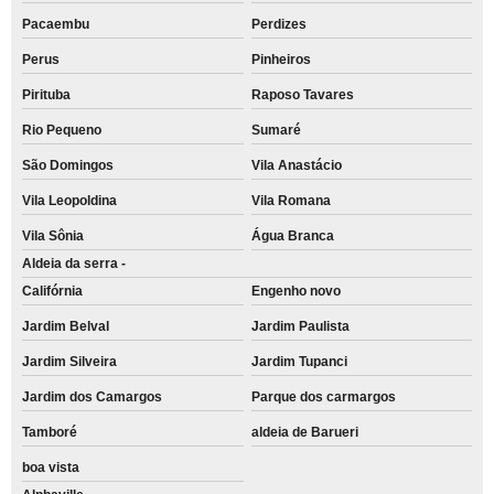
Pacaembu
Perdizes
Perus
Pinheiros
Pirituba
Raposo Tavares
Rio Pequeno
Sumaré
São Domingos
Vila Anastácio
Vila Leopoldina
Vila Romana
Vila Sônia
Água Branca
Aldeia da serra -
Califórnia
Engenho novo
Jardim Belval
Jardim Paulista
Jardim Silveira
Jardim Tupanci
Jardim dos Camargos
Parque dos carmargos
Tamboré
aldeia de Barueri
boa vista