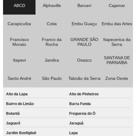
ABCD
Alphaville
Barueri
Cajamar
Carapicuíba
Cotia
Embu Guaçu
Embu das Artes
Francisco
Franco da
GRANDE SÃO
Itapecerica da
Morato
Rocha
PAULO
Serra
SANTANA DE
Itapevi
Jandira
Osasco
PARNAÍBA
Santo André
São Paulo
Taboão da Serra
Zona Oeste
Alto da Lapa
Alto de Pinheiros
Bairro do Limão
Barra Funda
Butantã
Freguesia do Ó
Jaguaré
Jaraguá
Jardim Bonfiglioli
Lapa