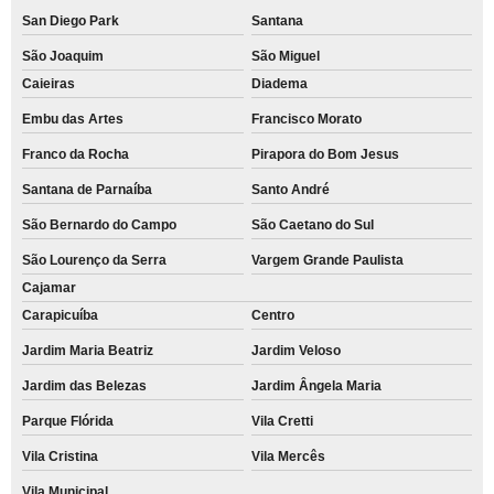
San Diego Park
Santana
São Joaquim
São Miguel
Caieiras
Diadema
Embu das Artes
Francisco Morato
Franco da Rocha
Pirapora do Bom Jesus
Santana de Parnaíba
Santo André
São Bernardo do Campo
São Caetano do Sul
São Lourenço da Serra
Vargem Grande Paulista
Cajamar
Carapicuíba
Centro
Jardim Maria Beatriz
Jardim Veloso
Jardim das Belezas
Jardim Ângela Maria
Parque Flórida
Vila Cretti
Vila Cristina
Vila Mercês
Vila Municipal