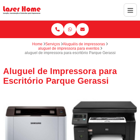
Home
Serviços
Aluguéis de impressoras
aluguel de impressora para eventos
aluguel de impressora para escritório Parque Gerassi
Aluguel de Impressora para
Escritório Parque Gerassi