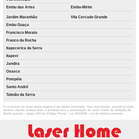
Embu das Artes
Embu-Mirim
Jardim Maranhão
Vila Cercado Grande
Embu Guaçu
Francisco Morato
Franco da Rocha
Itapecerica da Serra
Itapevi
Jandira
Osasco
Pompéia
Santo André
Taboão da Serra
O conteúdo do texto desta página é de direito reservado. Sua reprodução, parcial ou total,
mesmo citando nossos links, é proibida sem a autorização do autor. Crime de violação de
direito autoral – artigo 184 do Código Penal –
Lei 9610/98 - Lei de direitos autorais
.