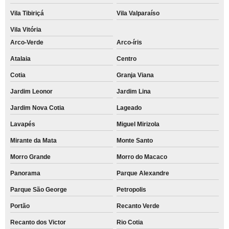
Vila Tibiriçá
Vila Valparaíso
Vila Vitória
Arco-Verde
Arco-íris
Atalaia
Centro
Cotia
Granja Viana
Jardim Leonor
Jardim Lina
Jardim Nova Cotia
Lageado
Lavapés
Miguel Mirizola
Mirante da Mata
Monte Santo
Morro Grande
Morro do Macaco
Panorama
Parque Alexandre
Parque São George
Petropolis
Portão
Recanto Verde
Recanto dos Victor
Rio Cotia