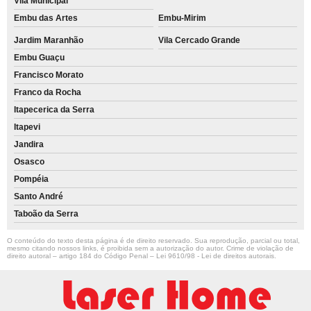
Vila Municipal
Embu das Artes
Embu-Mirim
Jardim Maranhão
Vila Cercado Grande
Embu Guaçu
Francisco Morato
Franco da Rocha
Itapecerica da Serra
Itapevi
Jandira
Osasco
Pompéia
Santo André
Taboão da Serra
O conteúdo do texto desta página é de direito reservado. Sua reprodução, parcial ou total,
mesmo citando nossos links, é proibida sem a autorização do autor. Crime de violação de
direito autoral – artigo 184 do Código Penal –
Lei 9610/98 - Lei de direitos autorais
.