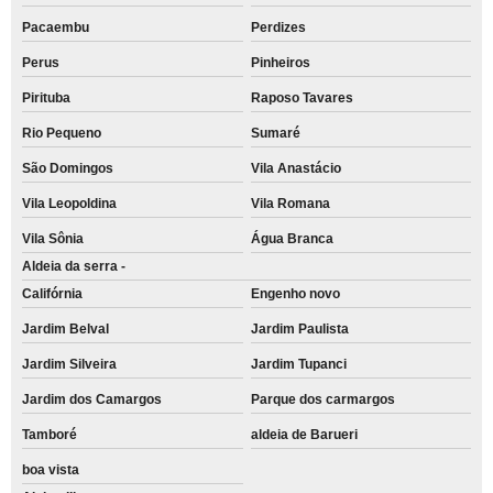
Pacaembu
Perdizes
Perus
Pinheiros
Pirituba
Raposo Tavares
Rio Pequeno
Sumaré
São Domingos
Vila Anastácio
Vila Leopoldina
Vila Romana
Vila Sônia
Água Branca
Aldeia da serra -
Califórnia
Engenho novo
Jardim Belval
Jardim Paulista
Jardim Silveira
Jardim Tupanci
Jardim dos Camargos
Parque dos carmargos
Tamboré
aldeia de Barueri
boa vista