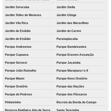
Jardim Sorocaba
Jardim Stella
Jardim Telles de Menezes
Jardim Utinga
Jardim Vila Rica
Jardim das Maravilhas
Jardim de Estádio
Jardim do Carmo
Jardim do Estádio
Paranapiacaba
Parque Andreense
Parque Bandeirantes
Parque Capuava
Parque Erasmo Assunção
Parque Gerassi
Parque Jaçatuba
Parque João Ramalho
Parque Marajoara I e II
Parque Miami
Parque Novo Oratório
Parque Oratório
Parque das Nações
Parque do Pedroso
Parque dos Pássaros
Pinheirinho
Recreio da Borda do Campo
Reserva Biológica Alto de Serra
Santa Terezinha