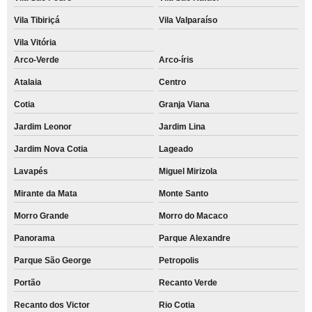
Vila Tibiriçá
Vila Valparaíso
Vila Vitória
Arco-Verde
Arco-íris
Atalaia
Centro
Cotia
Granja Viana
Jardim Leonor
Jardim Lina
Jardim Nova Cotia
Lageado
Lavapés
Miguel Mirizola
Mirante da Mata
Monte Santo
Morro Grande
Morro do Macaco
Panorama
Parque Alexandre
Parque São George
Petropolis
Portão
Recanto Verde
Recanto dos Victor
Rio Cotia