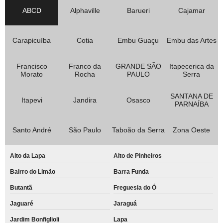
ABCD
Alphaville
Barueri
Cajamar
Carapicuíba
Cotia
Embu Guaçu
Embu das Artes
Francisco
Franco da
GRANDE SÃO
Itapecerica da
Morato
Rocha
PAULO
Serra
SANTANA DE
Itapevi
Jandira
Osasco
PARNAÍBA
Santo André
São Paulo
Taboão da Serra
Zona Oeste
Alto da Lapa
Alto de Pinheiros
Bairro do Limão
Barra Funda
Butantã
Freguesia do Ó
Jaguaré
Jaraguá
Jardim Bonfiglioli
Lapa