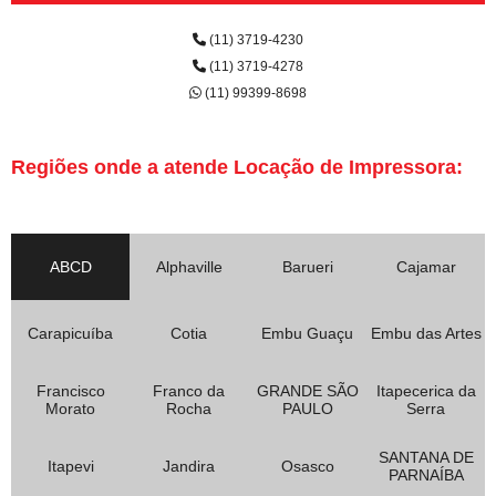
(11) 3719-4230
(11) 3719-4278
(11) 99399-8698
Regiões onde a atende Locação de Impressora:
ABCD
Alphaville
Barueri
Cajamar
Carapicuíba
Cotia
Embu Guaçu
Embu das Artes
Francisco
Franco da
GRANDE SÃO
Itapecerica da
Morato
Rocha
PAULO
Serra
SANTANA DE
Itapevi
Jandira
Osasco
PARNAÍBA