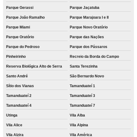
Parque Gerassi
Parque Jaçatuba
Parque João Ramalho
Parque Marajoara I e II
Parque Miami
Parque Novo Oratório
Parque Oratório
Parque das Nações
Parque do Pedroso
Parque dos Pássaros
Pinheirinho
Recreio da Borda do Campo
Reserva Biológica Alto de Serra
Santa Terezinha
Santo André
São Bernardo Novo
Sítio dos Vianas
Tamanduateí 1
Tamanduateí 2
Tamanduateí 3
Tamanduateí 4
Tamanduateí 7
Utinga
Vila Alba
Vila Alice
Vila Alpina
Vila Alzira
Vila América