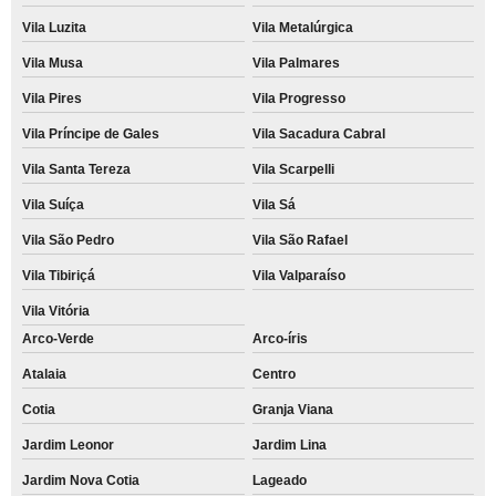
Vila Luzita
Vila Metalúrgica
Vila Musa
Vila Palmares
Vila Pires
Vila Progresso
Vila Príncipe de Gales
Vila Sacadura Cabral
Vila Santa Tereza
Vila Scarpelli
Vila Suíça
Vila Sá
Vila São Pedro
Vila São Rafael
Vila Tibiriçá
Vila Valparaíso
Vila Vitória
Arco-Verde
Arco-íris
Atalaia
Centro
Cotia
Granja Viana
Jardim Leonor
Jardim Lina
Jardim Nova Cotia
Lageado