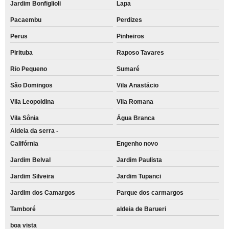
Jardim Bonfiglioli
Lapa
Pacaembu
Perdizes
Perus
Pinheiros
Pirituba
Raposo Tavares
Rio Pequeno
Sumaré
São Domingos
Vila Anastácio
Vila Leopoldina
Vila Romana
Vila Sônia
Água Branca
Aldeia da serra -
Califórnia
Engenho novo
Jardim Belval
Jardim Paulista
Jardim Silveira
Jardim Tupanci
Jardim dos Camargos
Parque dos carmargos
Tamboré
aldeia de Barueri
boa vista