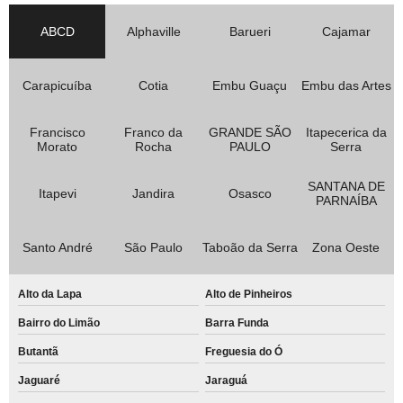
ABCD
Alphaville
Barueri
Cajamar
Carapicuíba
Cotia
Embu Guaçu
Embu das Artes
Francisco
Franco da
GRANDE SÃO
Itapecerica da
Morato
Rocha
PAULO
Serra
SANTANA DE
Itapevi
Jandira
Osasco
PARNAÍBA
Santo André
São Paulo
Taboão da Serra
Zona Oeste
Alto da Lapa
Alto de Pinheiros
Bairro do Limão
Barra Funda
Butantã
Freguesia do Ó
Jaguaré
Jaraguá