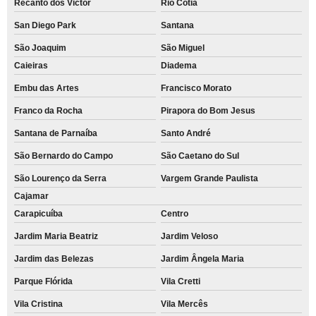
Recanto dos Victor
Rio Cotia
San Diego Park
Santana
São Joaquim
São Miguel
Caieiras
Diadema
Embu das Artes
Francisco Morato
Franco da Rocha
Pirapora do Bom Jesus
Santana de Parnaíba
Santo André
São Bernardo do Campo
São Caetano do Sul
São Lourenço da Serra
Vargem Grande Paulista
Cajamar
Carapicuíba
Centro
Jardim Maria Beatriz
Jardim Veloso
Jardim das Belezas
Jardim Ângela Maria
Parque Flórida
Vila Cretti
Vila Cristina
Vila Mercês