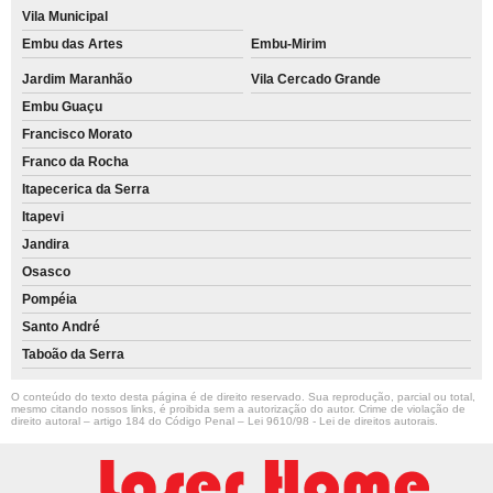
Vila Municipal
Embu das Artes
Embu-Mirim
Jardim Maranhão
Vila Cercado Grande
Embu Guaçu
Francisco Morato
Franco da Rocha
Itapecerica da Serra
Itapevi
Jandira
Osasco
Pompéia
Santo André
Taboão da Serra
O conteúdo do texto desta página é de direito reservado. Sua reprodução, parcial ou total,
mesmo citando nossos links, é proibida sem a autorização do autor. Crime de violação de
direito autoral – artigo 184 do Código Penal –
Lei 9610/98 - Lei de direitos autorais
.