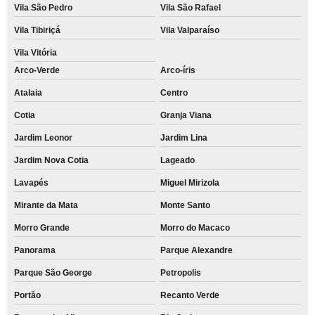
Vila São Pedro
Vila São Rafael
Vila Tibiriçá
Vila Valparaíso
Vila Vitória
Arco-Verde
Arco-íris
Atalaia
Centro
Cotia
Granja Viana
Jardim Leonor
Jardim Lina
Jardim Nova Cotia
Lageado
Lavapés
Miguel Mirizola
Mirante da Mata
Monte Santo
Morro Grande
Morro do Macaco
Panorama
Parque Alexandre
Parque São George
Petropolis
Portão
Recanto Verde