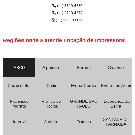
(11) 3719-4230
(11) 3719-4278
(11) 99399-8698
Regiões onde a atende Locação de Impressora:
ABCD
Alphaville
Barueri
Cajamar
Carapicuíba
Cotia
Embu Guaçu
Embu das Artes
Francisco
Franco da
GRANDE SÃO
Itapecerica da
Morato
Rocha
PAULO
Serra
SANTANA DE
Itapevi
Jandira
Osasco
PARNAÍBA