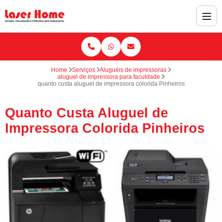
Home
Serviços
Aluguéis de impressoras
aluguel de impressora para faculdade
quanto custa aluguel de impressora colorida Pinheiros
Quanto Custa Aluguel de
Impressora Colorida Pinheiros