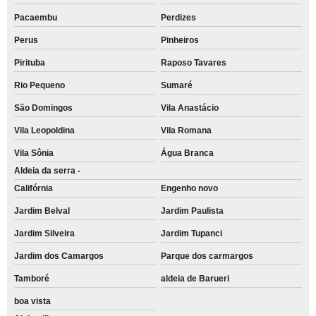
Pacaembu
Perdizes
Perus
Pinheiros
Pirituba
Raposo Tavares
Rio Pequeno
Sumaré
São Domingos
Vila Anastácio
Vila Leopoldina
Vila Romana
Vila Sônia
Água Branca
Aldeia da serra -
Califórnia
Engenho novo
Jardim Belval
Jardim Paulista
Jardim Silveira
Jardim Tupanci
Jardim dos Camargos
Parque dos carmargos
Tamboré
aldeia de Barueri
boa vista