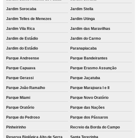
Jardim Sorocaba
Jardim Stella
Jardim Telles de Menezes
Jardim Utinga
Jardim Vila Rica
Jardim das Maravilhas
Jardim de Estádio
Jardim do Carmo
Jardim do Estádio
Paranapiacaba
Parque Andreense
Parque Bandeirantes
Parque Capuava
Parque Erasmo Assunção
Parque Gerassi
Parque Jaçatuba
Parque João Ramalho
Parque Marajoara I e II
Parque Miami
Parque Novo Oratório
Parque Oratório
Parque das Nações
Parque do Pedroso
Parque dos Pássaros
Pinheirinho
Recreio da Borda do Campo
Reserva Biológica Alto de Serra
Santa Terezinha