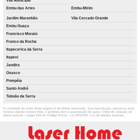
Vila Municipal
Embu das Artes
Embu-Mirim
Jardim Maranhão
Vila Cercado Grande
Embu Guaçu
Francisco Morato
Franco da Rocha
Itapecerica da Serra
Itapevi
Jandira
Osasco
Pompéia
Santo André
Taboão da Serra
O conteúdo do texto desta página é de direito reservado. Sua reprodução, parcial ou total,
mesmo citando nossos links, é proibida sem a autorização do autor. Crime de violação de
direito autoral – artigo 184 do Código Penal –
Lei 9610/98 - Lei de direitos autorais
.