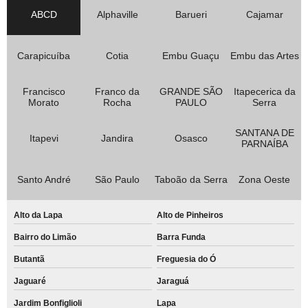
ABCD
Alphaville
Barueri
Cajamar
Carapicuíba
Cotia
Embu Guaçu
Embu das Artes
Francisco
Franco da
GRANDE SÃO
Itapecerica da
Morato
Rocha
PAULO
Serra
SANTANA DE
Itapevi
Jandira
Osasco
PARNAÍBA
Santo André
São Paulo
Taboão da Serra
Zona Oeste
Alto da Lapa
Alto de Pinheiros
Bairro do Limão
Barra Funda
Butantã
Freguesia do Ó
Jaguaré
Jaraguá
Jardim Bonfiglioli
Lapa