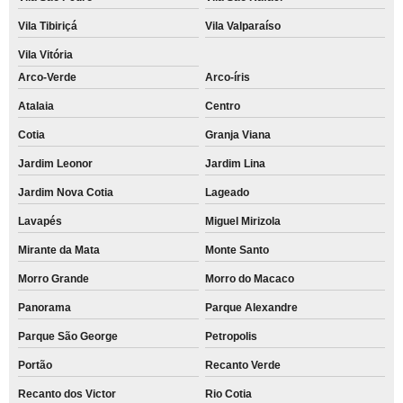
Vila Tibiriçá
Vila Valparaíso
Vila Vitória
Arco-Verde
Arco-íris
Atalaia
Centro
Cotia
Granja Viana
Jardim Leonor
Jardim Lina
Jardim Nova Cotia
Lageado
Lavapés
Miguel Mirizola
Mirante da Mata
Monte Santo
Morro Grande
Morro do Macaco
Panorama
Parque Alexandre
Parque São George
Petropolis
Portão
Recanto Verde
Recanto dos Victor
Rio Cotia