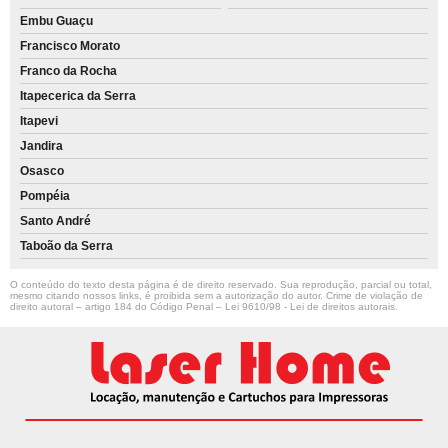
Embu Guaçu
Francisco Morato
Franco da Rocha
Itapecerica da Serra
Itapevi
Jandira
Osasco
Pompéia
Santo André
Taboão da Serra
O conteúdo do texto desta página é de direito reservado. Sua reprodução, parcial ou total,
mesmo citando nossos links, é proibida sem a autorização do autor. Crime de violação de
direito autoral – artigo 184 do Código Penal –
Lei 9610/98 - Lei de direitos autorais
.