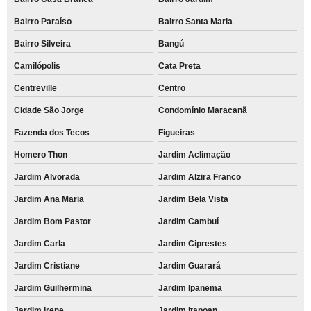
Bairro Paraíso
Bairro Santa Maria
Bairro Silveira
Bangú
Camilópolis
Cata Preta
Centreville
Centro
Cidade São Jorge
Condomínio Maracanã
Fazenda dos Tecos
Figueiras
Homero Thon
Jardim Aclimação
Jardim Alvorada
Jardim Alzira Franco
Jardim Ana Maria
Jardim Bela Vista
Jardim Bom Pastor
Jardim Cambuí
Jardim Carla
Jardim Ciprestes
Jardim Cristiane
Jardim Guarará
Jardim Guilhermina
Jardim Ipanema
Jardim Irene
Jardim Itapoan