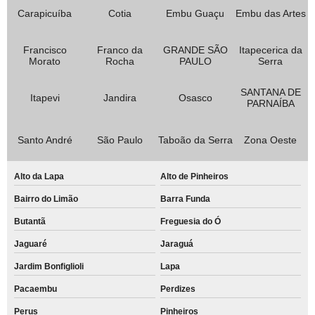
Carapicuíba
Cotia
Embu Guaçu
Embu das Artes
Francisco
Franco da
GRANDE SÃO
Itapecerica da
Morato
Rocha
PAULO
Serra
SANTANA DE
Itapevi
Jandira
Osasco
PARNAÍBA
Santo André
São Paulo
Taboão da Serra
Zona Oeste
Alto da Lapa
Alto de Pinheiros
Bairro do Limão
Barra Funda
Butantã
Freguesia do Ó
Jaguaré
Jaraguá
Jardim Bonfiglioli
Lapa
Pacaembu
Perdizes
Perus
Pinheiros