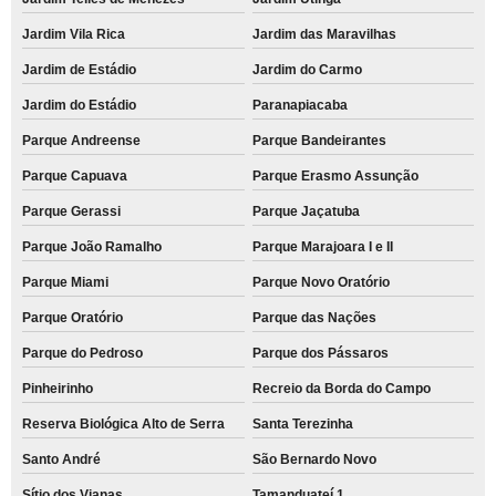
Jardim Vila Rica
Jardim das Maravilhas
Jardim de Estádio
Jardim do Carmo
Jardim do Estádio
Paranapiacaba
Parque Andreense
Parque Bandeirantes
Parque Capuava
Parque Erasmo Assunção
Parque Gerassi
Parque Jaçatuba
Parque João Ramalho
Parque Marajoara I e II
Parque Miami
Parque Novo Oratório
Parque Oratório
Parque das Nações
Parque do Pedroso
Parque dos Pássaros
Pinheirinho
Recreio da Borda do Campo
Reserva Biológica Alto de Serra
Santa Terezinha
Santo André
São Bernardo Novo
Sítio dos Vianas
Tamanduateí 1