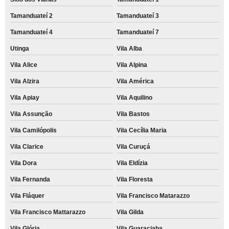
Tamanduateí 2
Tamanduateí 3
Tamanduateí 4
Tamanduateí 7
Utinga
Vila Alba
Vila Alice
Vila Alpina
Vila Alzira
Vila América
Vila Apiay
Vila Aquilino
Vila Assunção
Vila Bastos
Vila Camilópolis
Vila Cecília Maria
Vila Clarice
Vila Curuçá
Vila Dora
Vila Eldízia
Vila Fernanda
Vila Floresta
Vila Fláquer
Vila Francisco Matarazzo
Vila Francisco Mattarazzo
Vila Gilda
Vila Glória
Vila Guaraciaba