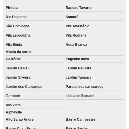
Pirituba
Raposo Tavares
Rio Pequeno
Sumaré
São Domingos
Vila Anastácio
Vila Leopoldina
Vila Romana
Vila Sônia
Água Branca
Aldeia da serra -
Califórnia
Engenho novo
Jardim Belval
Jardim Paulista
Jardim Silveira
Jardim Tupanci
Jardim dos Camargos
Parque dos carmargos
Tamboré
aldeia de Barueri
boa vista
Alphaville
Alto Santo André
Bairro Campestre
Bairro Casa Branca
Bairro Jardim