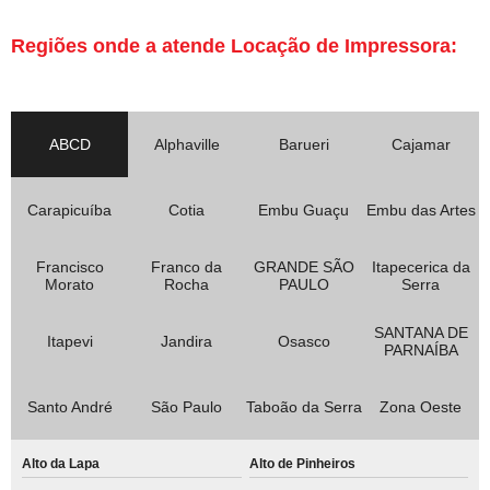
Regiões onde a atende Locação de Impressora:
ABCD
Alphaville
Barueri
Cajamar
Carapicuíba
Cotia
Embu Guaçu
Embu das Artes
Francisco
Franco da
GRANDE SÃO
Itapecerica da
Morato
Rocha
PAULO
Serra
SANTANA DE
Itapevi
Jandira
Osasco
PARNAÍBA
Santo André
São Paulo
Taboão da Serra
Zona Oeste
Alto da Lapa
Alto de Pinheiros