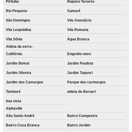
Pirituba
Raposo Tavares
remanufatura de cartuchos Vila Glória
Rio Pequeno
Sumaré
remanufatura de cartucho hp preço Vila Sacadura Cabral
São Domingos
Vila Anastácio
remanufatura de cartucho de impressora preço Jardim das Maravilhas
Vila Leopoldina
Vila Romana
cartuchos para impressoras hp remanufaturado Vila Lutécia
Vila Sônia
Água Branca
venda de remanufatura de cartucho de impressora Itapevi
Aldeia da serra -
Califórnia
Engenho novo
remanufatura de cartucho de impressora a laser preço Arco-íris
Jardim Belval
Jardim Paulista
cartucho remanufaturado para venda preço Utinga
Jardim Silveira
Jardim Tupanci
remanufatura de cartucho de impressora a laser Taboão da Serra
Jardim dos Camargos
Parque dos carmargos
cartuchos remanufaturado para venda Vila Mercês
Tamboré
aldeia de Barueri
remanufatura de cartucho Vila Vitória
boa vista
venda de remanufatura de cartucho de impressora a laser Vila Cristina
Alphaville
remanufatura de cartucho de toner Jardim João Ramalho
Alto Santo André
Bairro Campestre
remanufatura de cartucho de toner preço Jardim Guarará
Bairro Casa Branca
Bairro Jardim