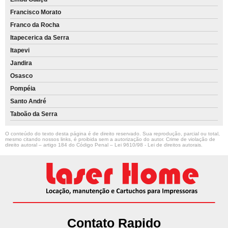
Francisco Morato
Franco da Rocha
Itapecerica da Serra
Itapevi
Jandira
Osasco
Pompéia
Santo André
Taboão da Serra
O conteúdo do texto desta página é de direito reservado. Sua reprodução, parcial ou total,
mesmo citando nossos links, é proibida sem a autorização do autor. Crime de violação de
direito autoral – artigo 184 do Código Penal –
Lei 9610/98 - Lei de direitos autorais
.
Contato Rapido