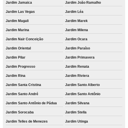
cartucho para impressora hp remanufaturado preço Centreville
Jardim Jamaica
Jardim João Ramalho
cartuchos para impressoras remanufaturado Tamanduateí 4
Jardim Las Vegas
Jardim Léa
cartucho para impressora remanufaturado Jardim Ipanema
Jardim Magali
Jardim Marek
Jardim Marina
Jardim Milena
remanufatura de cartucho de impressora a laser Parque Miami
Jardim Nair Conceição
Jardim Ocara
quanto custa cartucho para impressora hp remanufaturado Vila Anastácio
Jardim Oriental
Jardim Paraíso
venda de cartucho remanufaturado hp Alphaville
Jardim Pilar
Jardim Primavera
venda de remanufatura de cartucho hp Parque Miami
Jardim Progresso
Jardim Renata
cartucho para impressora hp remanufaturado preço Jardim Lina
Jardim Rina
Jardim Riviera
remanufatura de cartucho hp Vila Dora
Jardim Santa Cristina
Jardim Santo Alberto
cartucho remanufaturado para venda Jardim Milena
Jardim Santo André
Jardim Santo Antônio
remanufatura de cartuchos de impressoras Franco da Rocha
Jardim Santo Antônio de Pádua
Jardim Silvana
remanufatura de cartucho Lapa
Jardim Sorocaba
Jardim Stella
venda de cartucho remanufaturado para venda Carapicuíba
Jardim Telles de Menezes
Jardim Utinga
quanto custa cartucho para impressora hp remanufaturado Bairro