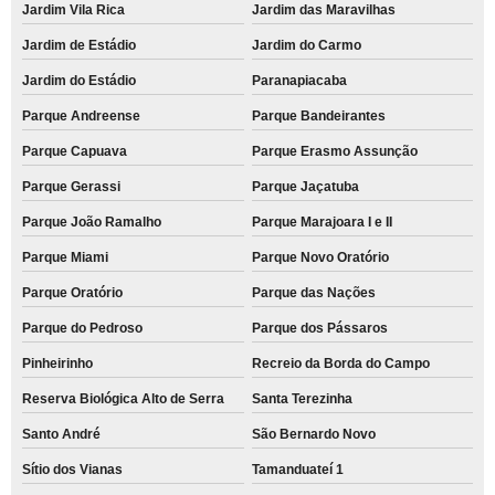
Jardim Vila Rica
Jardim das Maravilhas
Campestre
Jardim de Estádio
Jardim do Carmo
quanto custa remanufatura de cartucho de toner Rio Cotia
Jardim do Estádio
Paranapiacaba
remanufatura de cartuchos hp Recreio da Borda do Campo
Parque Andreense
Parque Bandeirantes
remanufatura de cartucho hp Vila Romana
Parque Capuava
Parque Erasmo Assunção
quanto custa cartucho remanufaturado para venda Jaguaré
Parque Gerassi
Parque Jaçatuba
quanto custa cartucho para impressora remanufaturado Vila Clarice
Parque João Ramalho
Parque Marajoara I e II
remanufatura de cartucho de impressão Arco-íris
Parque Miami
Parque Novo Oratório
quanto custa remanufatura de cartucho de toner Rio Cotia
Parque Oratório
Parque das Nações
remanufatura de cartucho de impressora Utinga
Parque do Pedroso
Parque dos Pássaros
cartuchos remanufaturado hp Vila Cecília Maria
Pinheirinho
Recreio da Borda do Campo
remanufatura de cartucho preço Tamanduateí 7
Reserva Biológica Alto de Serra
Santa Terezinha
venda de cartucho remanufaturado hp Condomínio Maracanã
Santo André
São Bernardo Novo
venda de remanufatura de cartucho de impressora a laser Alto Santo André
Sítio dos Vianas
Tamanduateí 1