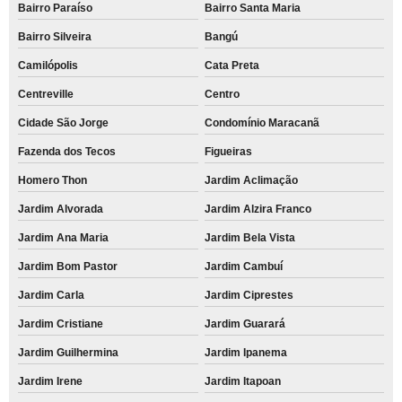
Bairro Paraíso
Bairro Santa Maria
venda de cartucho para impressora remanufaturado Rio Cotia
Bairro Silveira
Bangú
cartucho remanufaturado hp preço Parque dos carmargos
Camilópolis
Cata Preta
remanufatura de cartucho de impressão Jardim Léa
Centreville
Centro
quanto custa remanufatura de cartucho de impressora a laser Itapevi
Cidade São Jorge
Condomínio Maracanã
remanufatura de cartucho de impressão preço Perdizes
Fazenda dos Tecos
Figueiras
remanufatura de cartuchos Vila Mercês
Homero Thon
Jardim Aclimação
remanufatura de cartuchos de impressoras a laser Vila Suíça
Jardim Alvorada
Jardim Alzira Franco
remanufatura de cartucho de impressora preço aldeia de Barueri
Jardim Ana Maria
Jardim Bela Vista
quanto custa remanufatura de cartucho de impressora a laser Itapevi
Jardim Bom Pastor
Jardim Cambuí
venda de cartucho para impressora hp remanufaturado Barra Funda
Jardim Carla
Jardim Ciprestes
cartucho remanufaturado hp Cotia
Jardim Cristiane
Jardim Guarará
venda de remanufatura de cartucho de impressora Vila Valparaíso
Jardim Guilhermina
Jardim Ipanema
remanufatura de cartucho de impressora Jardim Magali
Jardim Irene
Jardim Itapoan