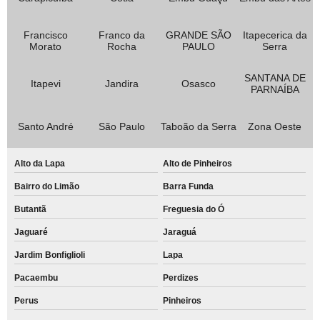
cartuchos para impressoras hp remanufaturado Jardim Paraíso
Francisco
Franco da
GRANDE SÃO
Itapecerica da
cartucho remanufaturado para venda preço Alto da Lapa
Morato
Rocha
PAULO
Serra
venda de cartucho remanufaturado para venda Parque Novo Oratório
SANTANA DE
Itapevi
Jandira
Osasco
PARNAÍBA
venda de remanufatura de cartucho Parque dos Pássaros
quanto custa remanufatura de cartucho hp Jardim Tupanci
Santo André
São Paulo
Taboão da Serra
Zona Oeste
venda de remanufatura de cartucho de toner Alto Santo André
cartuchos para impressoras remanufaturado Vila Guiomar
Alto da Lapa
Alto de Pinheiros
remanufatura de cartuchos de impressoras a laser Vila Tibiriçá
Bairro do Limão
Barra Funda
Butantã
Freguesia do Ó
remanufatura de cartuchos de toner Vila Lucinda
Jaguaré
Jaraguá
venda de remanufatura de cartucho Alphaville
Jardim Bonfiglioli
Lapa
quanto custa cartucho remanufaturado hp Jardim Paulista
Pacaembu
Perdizes
cartuchos remanufaturado hp Jardim Las Vegas
Perus
Pinheiros
venda de cartucho para impressora hp remanufaturado Vila Helena