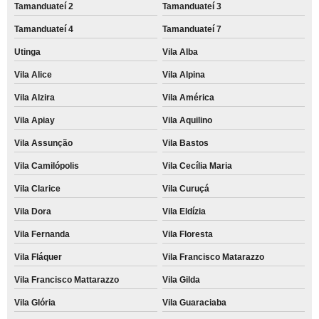
remanufatura de cartucho hp preço Vila Alpina
Tamanduateí 2
Tamanduateí 3
cartucho remanufaturado hp Cotia
Tamanduateí 4
Tamanduateí 7
Utinga
Vila Alba
remanufatura de cartuchos de toner Bairro do Limão
Vila Alice
Vila Alpina
remanufatura de cartucho de impressora a laser preço Jardim Maria Beatriz
Vila Alzira
Vila América
cartucho remanufaturado hp preço Vila Guiomar
Vila Apiay
Vila Aquilino
cartucho para impressora hp remanufaturado Recanto dos Victor
Vila Assunção
Vila Bastos
quanto custa remanufatura de cartucho de impressão Jardim Guarará
Vila Camilópolis
Vila Cecília Maria
quanto custa remanufatura de cartucho Santana de Parnaíba
Vila Clarice
Vila Curuçá
quanto custa remanufatura de cartucho de impressora Morro do Macaco
Vila Dora
Vila Eldízia
venda de remanufatura de cartucho de impressão Jardim Tupanci
Vila Fernanda
Vila Floresta
quanto custa remanufatura de cartucho de impressora Carapicuíba
Vila Fláquer
Vila Francisco Matarazzo
Vila Francisco Mattarazzo
Vila Gilda
Vila Glória
Vila Guaraciaba