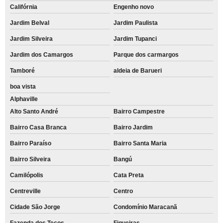
Califórnia
Engenho novo
Jardim Belval
Jardim Paulista
Jardim Silveira
Jardim Tupanci
Jardim dos Camargos
Parque dos carmargos
Tamboré
aldeia de Barueri
boa vista
Alphaville
Alto Santo André
Bairro Campestre
Bairro Casa Branca
Bairro Jardim
Bairro Paraíso
Bairro Santa Maria
Bairro Silveira
Bangú
Camilópolis
Cata Preta
Centreville
Centro
Cidade São Jorge
Condomínio Maracanã
Fazenda dos Tecos
Figueiras