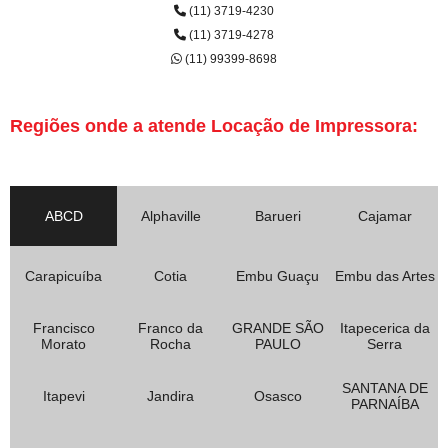
(11) 3719-4230
(11) 3719-4278
(11) 99399-8698
Regiões onde a atende Locação de Impressora:
ABCD
Alphaville
Barueri
Cajamar
Carapicuíba
Cotia
Embu Guaçu
Embu das Artes
Francisco
Franco da
GRANDE SÃO
Itapecerica da
Morato
Rocha
PAULO
Serra
SANTANA DE
Itapevi
Jandira
Osasco
PARNAÍBA