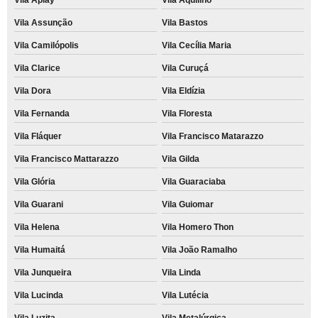
Vila Assunção
Vila Bastos
Vila Camilópolis
Vila Cecília Maria
Vila Clarice
Vila Curuçá
Vila Dora
Vila Eldízia
Vila Fernanda
Vila Floresta
Vila Fláquer
Vila Francisco Matarazzo
Vila Francisco Mattarazzo
Vila Gilda
Vila Glória
Vila Guaraciaba
Vila Guarani
Vila Guiomar
Vila Helena
Vila Homero Thon
Vila Humaitá
Vila João Ramalho
Vila Junqueira
Vila Linda
Vila Lucinda
Vila Lutécia
Vila Luzita
Vila Metalúrgica