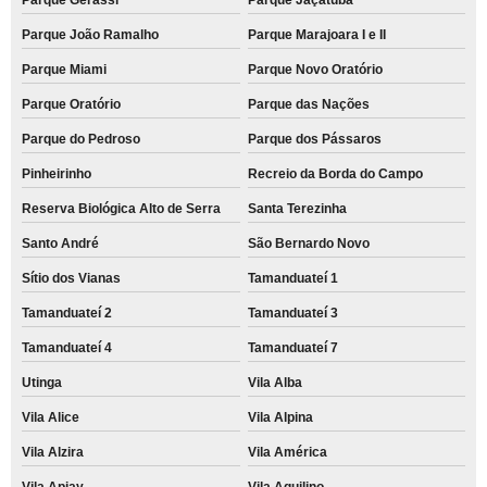
Parque João Ramalho
Parque Marajoara I e II
Parque Miami
Parque Novo Oratório
Parque Oratório
Parque das Nações
Parque do Pedroso
Parque dos Pássaros
Pinheirinho
Recreio da Borda do Campo
Reserva Biológica Alto de Serra
Santa Terezinha
Santo André
São Bernardo Novo
Sítio dos Vianas
Tamanduateí 1
Tamanduateí 2
Tamanduateí 3
Tamanduateí 4
Tamanduateí 7
Utinga
Vila Alba
Vila Alice
Vila Alpina
Vila Alzira
Vila América
Vila Apiay
Vila Aquilino