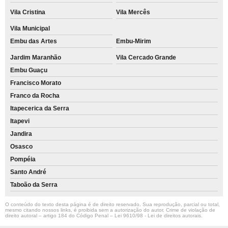
Vila Cristina
Vila Mercês
Vila Municipal
Embu das Artes
Embu-Mirim
Jardim Maranhão
Vila Cercado Grande
Embu Guaçu
Francisco Morato
Franco da Rocha
Itapecerica da Serra
Itapevi
Jandira
Osasco
Pompéia
Santo André
Taboão da Serra
O conteúdo do texto desta página é de direito reservado. Sua reprodução, parcial ou total,
mesmo citando nossos links, é proibida sem a autorização do autor. Crime de violação de
direito autoral – artigo 184 do Código Penal –
Lei 9610/98 - Lei de direitos autorais
.