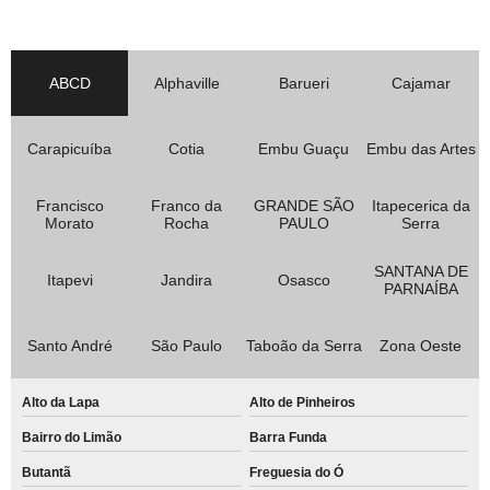
ABCD
Alphaville
Barueri
Cajamar
Carapicuíba
Cotia
Embu Guaçu
Embu das Artes
Francisco
Franco da
GRANDE SÃO
Itapecerica da
Morato
Rocha
PAULO
Serra
SANTANA DE
Itapevi
Jandira
Osasco
PARNAÍBA
Santo André
São Paulo
Taboão da Serra
Zona Oeste
Alto da Lapa
Alto de Pinheiros
Bairro do Limão
Barra Funda
Butantã
Freguesia do Ó