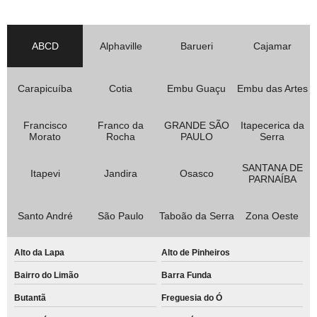
ABCD
Alphaville
Barueri
Cajamar
Carapicuíba
Cotia
Embu Guaçu
Embu das Artes
Francisco
Franco da
GRANDE SÃO
Itapecerica da
Morato
Rocha
PAULO
Serra
SANTANA DE
Itapevi
Jandira
Osasco
PARNAÍBA
Santo André
São Paulo
Taboão da Serra
Zona Oeste
Alto da Lapa
Alto de Pinheiros
Bairro do Limão
Barra Funda
Butantã
Freguesia do Ó