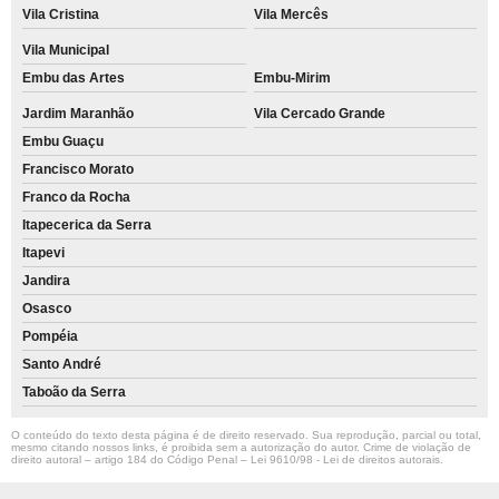
Vila Cristina
Vila Mercês
Vila Municipal
Embu das Artes
Embu-Mirim
Jardim Maranhão
Vila Cercado Grande
Embu Guaçu
Francisco Morato
Franco da Rocha
Itapecerica da Serra
Itapevi
Jandira
Osasco
Pompéia
Santo André
Taboão da Serra
O conteúdo do texto desta página é de direito reservado. Sua reprodução, parcial ou total,
mesmo citando nossos links, é proibida sem a autorização do autor. Crime de violação de
direito autoral – artigo 184 do Código Penal –
Lei 9610/98 - Lei de direitos autorais
.