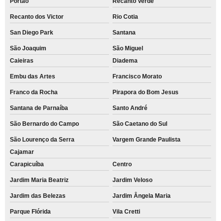
Portão
Recanto Verde
Recanto dos Victor
Rio Cotia
San Diego Park
Santana
São Joaquim
São Miguel
Caieiras
Diadema
Embu das Artes
Francisco Morato
Franco da Rocha
Pirapora do Bom Jesus
Santana de Parnaíba
Santo André
São Bernardo do Campo
São Caetano do Sul
São Lourenço da Serra
Vargem Grande Paulista
Cajamar
Carapicuíba
Centro
Jardim Maria Beatriz
Jardim Veloso
Jardim das Belezas
Jardim Ângela Maria
Parque Flórida
Vila Cretti