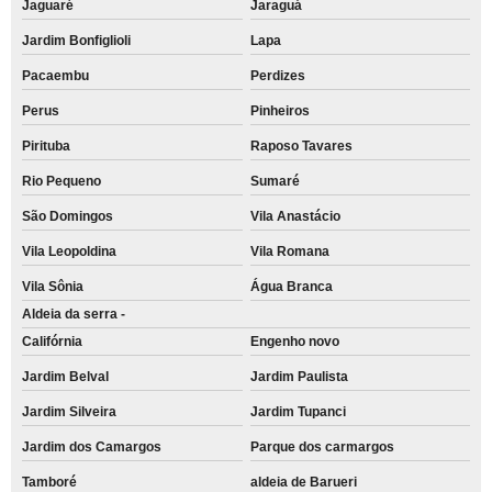
Jaguaré
Jaraguá
Jardim Bonfiglioli
Lapa
Pacaembu
Perdizes
Perus
Pinheiros
Pirituba
Raposo Tavares
Rio Pequeno
Sumaré
São Domingos
Vila Anastácio
Vila Leopoldina
Vila Romana
Vila Sônia
Água Branca
Aldeia da serra -
Califórnia
Engenho novo
Jardim Belval
Jardim Paulista
Jardim Silveira
Jardim Tupanci
Jardim dos Camargos
Parque dos carmargos
Tamboré
aldeia de Barueri