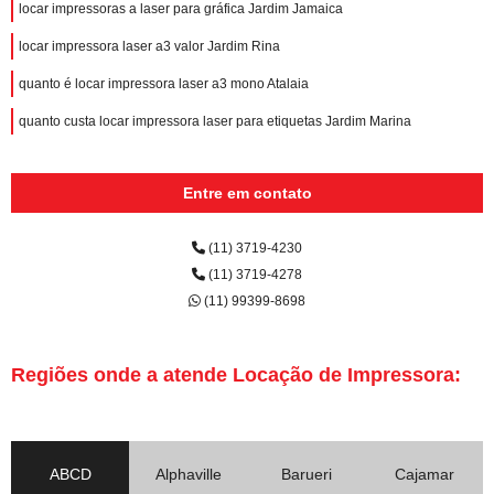
locar impressoras a laser para gráfica Jardim Jamaica
locar impressora laser a3 valor Jardim Rina
quanto é locar impressora laser a3 mono Atalaia
quanto custa locar impressora laser para etiquetas Jardim Marina
Entre em contato
(11) 3719-4230
(11) 3719-4278
(11) 99399-8698
Regiões onde a atende Locação de Impressora:
ABCD
Alphaville
Barueri
Cajamar