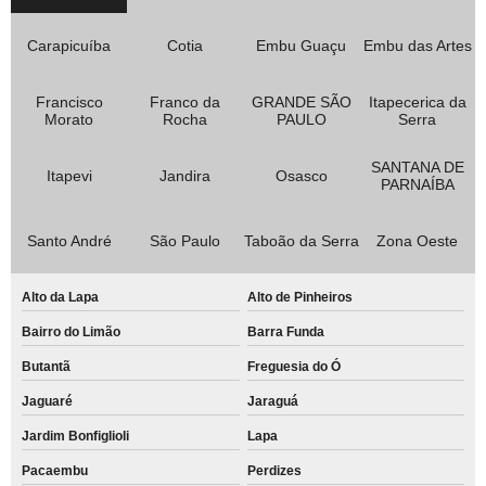
Carapicuíba
Cotia
Embu Guaçu
Embu das Artes
Francisco
Franco da
GRANDE SÃO
Itapecerica da
Morato
Rocha
PAULO
Serra
SANTANA DE
Itapevi
Jandira
Osasco
PARNAÍBA
Santo André
São Paulo
Taboão da Serra
Zona Oeste
Alto da Lapa
Alto de Pinheiros
Bairro do Limão
Barra Funda
Butantã
Freguesia do Ó
Jaguaré
Jaraguá
Jardim Bonfiglioli
Lapa
Pacaembu
Perdizes