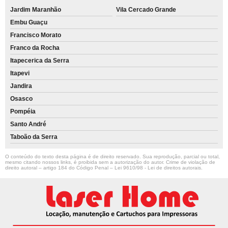
Jardim Maranhão
Vila Cercado Grande
Embu Guaçu
Francisco Morato
Franco da Rocha
Itapecerica da Serra
Itapevi
Jandira
Osasco
Pompéia
Santo André
Taboão da Serra
O conteúdo do texto desta página é de direito reservado. Sua reprodução, parcial ou total,
mesmo citando nossos links, é proibida sem a autorização do autor. Crime de violação de
direito autoral – artigo 184 do Código Penal –
Lei 9610/98 - Lei de direitos autorais
.