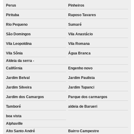
Perus
Pinheiros
Pirituba
Raposo Tavares
Rio Pequeno
Sumaré
São Domingos
Vila Anastácio
Vila Leopoldina
Vila Romana
Vila Sônia
Água Branca
Aldeia da serra -
Califórnia
Engenho novo
Jardim Belval
Jardim Paulista
Jardim Silveira
Jardim Tupanci
Jardim dos Camargos
Parque dos carmargos
Tamboré
aldeia de Barueri
boa vista
Alphaville
Alto Santo André
Bairro Campestre