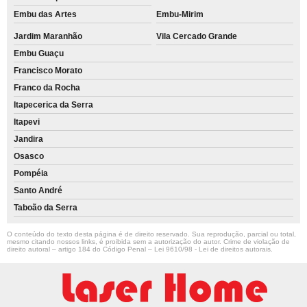
Embu das Artes
Embu-Mirim
Jardim Maranhão
Vila Cercado Grande
Embu Guaçu
Francisco Morato
Franco da Rocha
Itapecerica da Serra
Itapevi
Jandira
Osasco
Pompéia
Santo André
Taboão da Serra
O conteúdo do texto desta página é de direito reservado. Sua reprodução, parcial ou total,
mesmo citando nossos links, é proibida sem a autorização do autor. Crime de violação de
direito autoral – artigo 184 do Código Penal –
Lei 9610/98 - Lei de direitos autorais
.