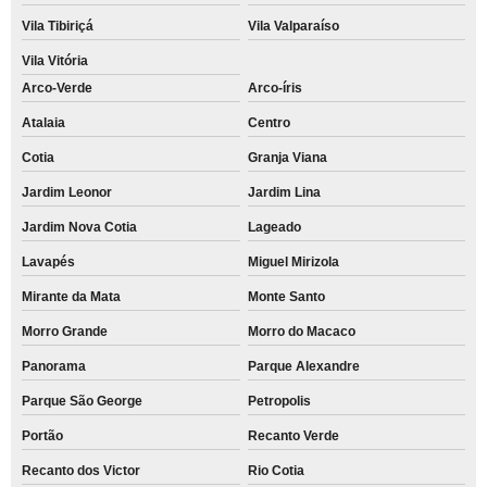
Vila Tibiriçá
Vila Valparaíso
Vila Vitória
Arco-Verde
Arco-íris
Atalaia
Centro
Cotia
Granja Viana
Jardim Leonor
Jardim Lina
Jardim Nova Cotia
Lageado
Lavapés
Miguel Mirizola
Mirante da Mata
Monte Santo
Morro Grande
Morro do Macaco
Panorama
Parque Alexandre
Parque São George
Petropolis
Portão
Recanto Verde
Recanto dos Victor
Rio Cotia