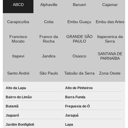
ABCD
Alphaville
Barueri
Cajamar
Carapicuíba
Cotia
Embu Guaçu
Embu das Artes
Francisco
Franco da
GRANDE SÃO
Itapecerica da
Morato
Rocha
PAULO
Serra
SANTANA DE
Itapevi
Jandira
Osasco
PARNAÍBA
Santo André
São Paulo
Taboão da Serra
Zona Oeste
Alto da Lapa
Alto de Pinheiros
Bairro do Limão
Barra Funda
Butantã
Freguesia do Ó
Jaguaré
Jaraguá
Jardim Bonfiglioli
Lapa