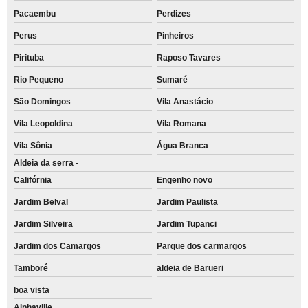
Pacaembu
Perdizes
Perus
Pinheiros
Pirituba
Raposo Tavares
Rio Pequeno
Sumaré
São Domingos
Vila Anastácio
Vila Leopoldina
Vila Romana
Vila Sônia
Água Branca
Aldeia da serra -
Califórnia
Engenho novo
Jardim Belval
Jardim Paulista
Jardim Silveira
Jardim Tupanci
Jardim dos Camargos
Parque dos carmargos
Tamboré
aldeia de Barueri
boa vista
Alphaville