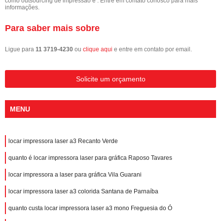
como outsourcing de impressão e . Entre em contato conosco para mais
informações.
Para saber mais sobre
Ligue para
11 3719-4230
ou
clique aqui
e entre em contato por email.
Solicite um orçamento
MENU
locar impressora laser a3 Recanto Verde
quanto é locar impressora laser para gráfica Raposo Tavares
locar impressora a laser para gráfica Vila Guarani
locar impressora laser a3 colorida Santana de Parnaíba
quanto custa locar impressora laser a3 mono Freguesia do Ó