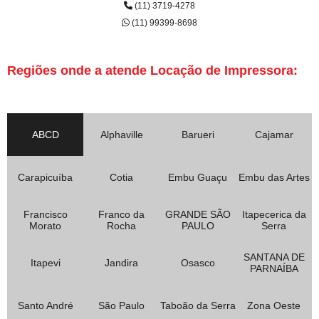
(11) 3719-4278
(11) 99399-8698
Regiões onde a atende Locação de Impressora:
ABCD
Alphaville
Barueri
Cajamar
Carapicuíba
Cotia
Embu Guaçu
Embu das Artes
Francisco
Franco da
GRANDE SÃO
Itapecerica da
Morato
Rocha
PAULO
Serra
SANTANA DE
Itapevi
Jandira
Osasco
PARNAÍBA
Santo André
São Paulo
Taboão da Serra
Zona Oeste