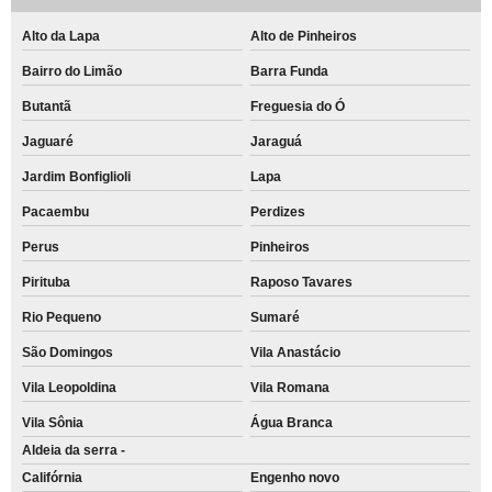
Alto da Lapa
Alto de Pinheiros
Bairro do Limão
Barra Funda
Butantã
Freguesia do Ó
Jaguaré
Jaraguá
Jardim Bonfiglioli
Lapa
Pacaembu
Perdizes
Perus
Pinheiros
Pirituba
Raposo Tavares
Rio Pequeno
Sumaré
São Domingos
Vila Anastácio
Vila Leopoldina
Vila Romana
Vila Sônia
Água Branca
Aldeia da serra -
Califórnia
Engenho novo