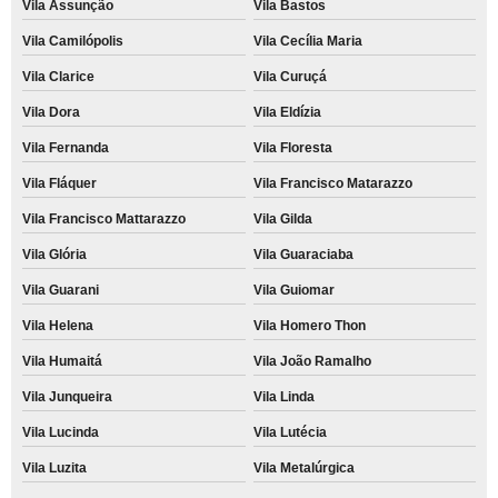
Vila Assunção
Vila Bastos
Vila Camilópolis
Vila Cecília Maria
Vila Clarice
Vila Curuçá
Vila Dora
Vila Eldízia
Vila Fernanda
Vila Floresta
Vila Fláquer
Vila Francisco Matarazzo
Vila Francisco Mattarazzo
Vila Gilda
Vila Glória
Vila Guaraciaba
Vila Guarani
Vila Guiomar
Vila Helena
Vila Homero Thon
Vila Humaitá
Vila João Ramalho
Vila Junqueira
Vila Linda
Vila Lucinda
Vila Lutécia
Vila Luzita
Vila Metalúrgica