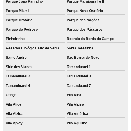
Parque João Ramalho
Parque Marajoara I e II
Parque Miami
Parque Novo Oratório
Parque Oratório
Parque das Nações
Parque do Pedroso
Parque dos Pássaros
Pinheirinho
Recreio da Borda do Campo
Reserva Biológica Alto de Serra
Santa Terezinha
Santo André
São Bernardo Novo
Sítio dos Vianas
Tamanduateí 1
Tamanduateí 2
Tamanduateí 3
Tamanduateí 4
Tamanduateí 7
Utinga
Vila Alba
Vila Alice
Vila Alpina
Vila Alzira
Vila América
Vila Apiay
Vila Aquilino