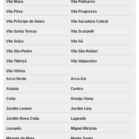
Vila Musa
Vila Palmares
Vila Pires
Vila Progresso
Vila Príncipe de Gales
Vila Sacadura Cabral
Vila Santa Tereza
Vila Scarpelli
Vila Suíça
Vila Sá
Vila São Pedro
Vila São Rafael
Vila Tibiriçá
Vila Valparaíso
Vila Vitória
Arco-Verde
Arco-íris
Atalaia
Centro
Cotia
Granja Viana
Jardim Leonor
Jardim Lina
Jardim Nova Cotia
Lageado
Lavapés
Miguel Mirizola
Mirante da Mata
Monte Santo