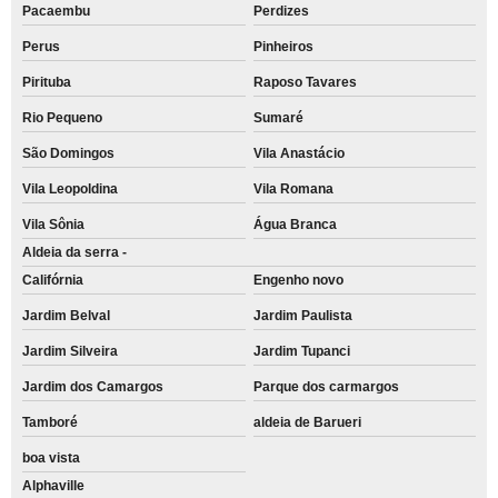
Pacaembu
Perdizes
Perus
Pinheiros
Pirituba
Raposo Tavares
Rio Pequeno
Sumaré
São Domingos
Vila Anastácio
Vila Leopoldina
Vila Romana
Vila Sônia
Água Branca
Aldeia da serra -
Califórnia
Engenho novo
Jardim Belval
Jardim Paulista
Jardim Silveira
Jardim Tupanci
Jardim dos Camargos
Parque dos carmargos
Tamboré
aldeia de Barueri
boa vista
Alphaville