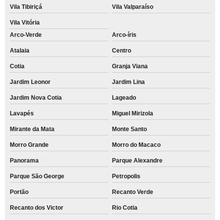
Vila Tibiriçá
Vila Valparaíso
Vila Vitória
Arco-Verde
Arco-íris
Atalaia
Centro
Cotia
Granja Viana
Jardim Leonor
Jardim Lina
Jardim Nova Cotia
Lageado
Lavapés
Miguel Mirizola
Mirante da Mata
Monte Santo
Morro Grande
Morro do Macaco
Panorama
Parque Alexandre
Parque São George
Petropolis
Portão
Recanto Verde
Recanto dos Victor
Rio Cotia