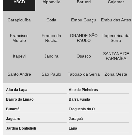
ABCD
Alphaville
Barueri
Cajamar
Carapicuíba
Cotia
Embu Guaçu
Embu das Artes
Francisco
Franco da
GRANDE SÃO
Itapecerica da
Morato
Rocha
PAULO
Serra
SANTANA DE
Itapevi
Jandira
Osasco
PARNAÍBA
Santo André
São Paulo
Taboão da Serra
Zona Oeste
Alto da Lapa
Alto de Pinheiros
Bairro do Limão
Barra Funda
Butantã
Freguesia do Ó
Jaguaré
Jaraguá
Jardim Bonfiglioli
Lapa