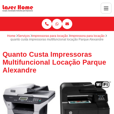
Home
Serviços
impressoras para locação
impressora para locação
quanto custa impressoras multifuncional locação Parque Alexandre
Quanto Custa Impressoras
Multifuncional Locação Parque
Alexandre