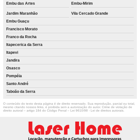
Embu das Artes
Embu-Mirim
Jardim Maranhão
Vila Cercado Grande
Embu Guaçu
Francisco Morato
Franco da Rocha
Itapecerica da Serra
Itapevi
Jandira
Osasco
Pompéia
Santo André
Taboão da Serra
O conteúdo do texto desta página é de direito reservado. Sua reprodução, parcial ou total,
mesmo citando nossos links, é proibida sem a autorização do autor. Crime de violação de
direito autoral – artigo 184 do Código Penal –
Lei 9610/98 - Lei de direitos autorais
.