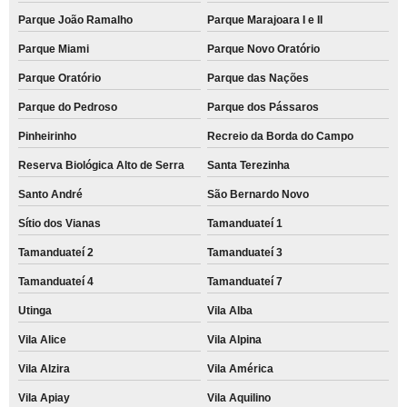
Parque João Ramalho
Parque Marajoara I e II
Parque Miami
Parque Novo Oratório
Parque Oratório
Parque das Nações
Parque do Pedroso
Parque dos Pássaros
Pinheirinho
Recreio da Borda do Campo
Reserva Biológica Alto de Serra
Santa Terezinha
Santo André
São Bernardo Novo
Sítio dos Vianas
Tamanduateí 1
Tamanduateí 2
Tamanduateí 3
Tamanduateí 4
Tamanduateí 7
Utinga
Vila Alba
Vila Alice
Vila Alpina
Vila Alzira
Vila América
Vila Apiay
Vila Aquilino