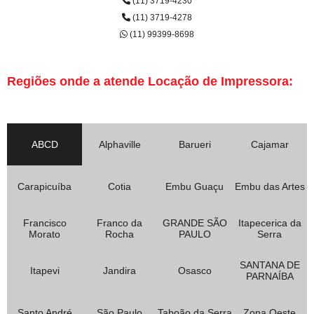
(11) 3719-4230
(11) 3719-4278
(11) 99399-8698
Regiões onde a atende Locação de Impressora:
ABCD
Alphaville
Barueri
Cajamar
Carapicuíba
Cotia
Embu Guaçu
Embu das Artes
Francisco
Franco da
GRANDE SÃO
Itapecerica da
Morato
Rocha
PAULO
Serra
SANTANA DE
Itapevi
Jandira
Osasco
PARNAÍBA
Santo André
São Paulo
Taboão da Serra
Zona Oeste