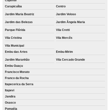
Cajamar
Carapicuíba
Centro
Jardim Maria Beatriz
Jardim Veloso
Jardim das Belezas
Jardim Ângela Maria
Parque Flórida
Vila Cretti
Vila Cristina
Vila Mercês
Vila Municipal
Embu das Artes
Embu-Mirim
Jardim Maranhão
Vila Cercado Grande
Embu Guaçu
Francisco Morato
Franco da Rocha
Itapecerica da Serra
Itapevi
Jandira
Osasco
Pompéia