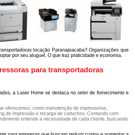
ransportadoras locação Paranapiacaba? Organizações que
tar por seu aluguel. O que traz praticidade e economia.
essoras para transportadoras
tados, a Laser Home se destaca no setor de fornecimento e
ue oferecemos, como manutenção de impressoras,
ng de impressão e recarga de cartuchos. Contando com
eendimento entende a necessidade de cada cliente, buscando
nte para empresas que buscam reduzir custos e aumentar a