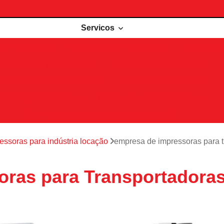
Servicos
de impressoras
Comodato de impressora
Impressora 
Impressoras para locação
Locações de impressoras
Manutenção de impressoras
Outsourcing impressão
Recarga de cartuchos
Remanufatura de cartuchos
Serviços de outsourcing de impressão
essoras para indústria locação
empresa de impressoras para 
oras para Transportadora