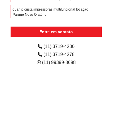
quanto custa impressoras multifuncional locação
Parque Novo Oratório
orçamento de impressoras para hospital locação Vila
Cecília Maria
Entre em contato
(11) 3719-4230
(11) 3719-4278
(11) 99399-8698