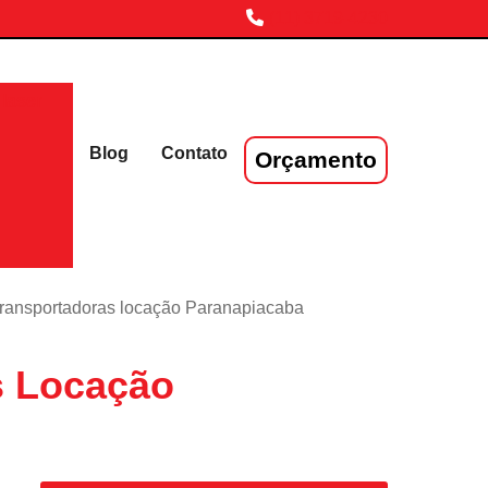
(11) 3719-4230
laser
Blog
Contato
Orçamento
transportadoras locação Paranapiacaba
s Locação