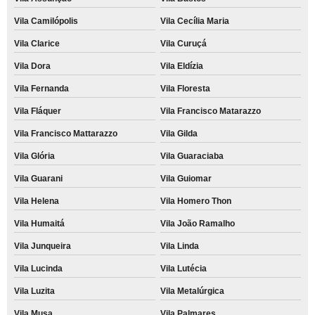
Vila Camilópolis
Vila Cecília Maria
Vila Clarice
Vila Curuçá
Vila Dora
Vila Eldízia
Vila Fernanda
Vila Floresta
Vila Fláquer
Vila Francisco Matarazzo
Vila Francisco Mattarazzo
Vila Gilda
Vila Glória
Vila Guaraciaba
Vila Guarani
Vila Guiomar
Vila Helena
Vila Homero Thon
Vila Humaitá
Vila João Ramalho
Vila Junqueira
Vila Linda
Vila Lucinda
Vila Lutécia
Vila Luzita
Vila Metalúrgica
Vila Musa
Vila Palmares