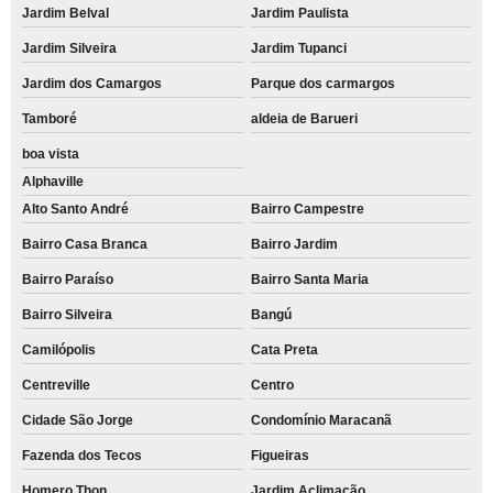
Jardim Belval
Jardim Paulista
Jardim Silveira
Jardim Tupanci
Jardim dos Camargos
Parque dos carmargos
Tamboré
aldeia de Barueri
boa vista
Alphaville
Alto Santo André
Bairro Campestre
Bairro Casa Branca
Bairro Jardim
Bairro Paraíso
Bairro Santa Maria
Bairro Silveira
Bangú
Camilópolis
Cata Preta
Centreville
Centro
Cidade São Jorge
Condomínio Maracanã
Fazenda dos Tecos
Figueiras
Homero Thon
Jardim Aclimação