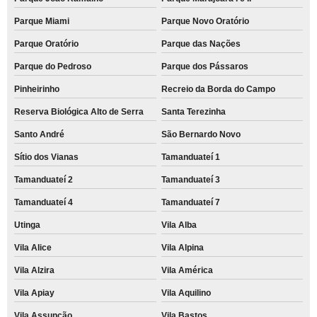
Parque Miami
Parque Novo Oratório
Parque Oratório
Parque das Nações
Parque do Pedroso
Parque dos Pássaros
Pinheirinho
Recreio da Borda do Campo
Reserva Biológica Alto de Serra
Santa Terezinha
Santo André
São Bernardo Novo
Sítio dos Vianas
Tamanduateí 1
Tamanduateí 2
Tamanduateí 3
Tamanduateí 4
Tamanduateí 7
Utinga
Vila Alba
Vila Alice
Vila Alpina
Vila Alzira
Vila América
Vila Apiay
Vila Aquilino
Vila Assunção
Vila Bastos