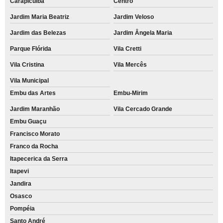
Carapicuíba
Centro
Jardim Maria Beatriz
Jardim Veloso
Jardim das Belezas
Jardim Ângela Maria
Parque Flórida
Vila Cretti
Vila Cristina
Vila Mercês
Vila Municipal
Embu das Artes
Embu-Mirim
Jardim Maranhão
Vila Cercado Grande
Embu Guaçu
Francisco Morato
Franco da Rocha
Itapecerica da Serra
Itapevi
Jandira
Osasco
Pompéia
Santo André