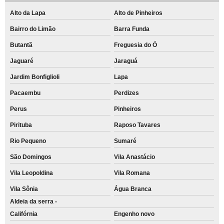
Alto da Lapa
Alto de Pinheiros
Bairro do Limão
Barra Funda
Butantã
Freguesia do Ó
Jaguaré
Jaraguá
Jardim Bonfiglioli
Lapa
Pacaembu
Perdizes
Perus
Pinheiros
Pirituba
Raposo Tavares
Rio Pequeno
Sumaré
São Domingos
Vila Anastácio
Vila Leopoldina
Vila Romana
Vila Sônia
Água Branca
Aldeia da serra -
Califórnia
Engenho novo