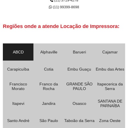
(11) 3719-4278
(11) 99399-8698
Regiões onde a atende Locação de Impressora:
ABCD
Alphaville
Barueri
Cajamar
Carapicuíba
Cotia
Embu Guaçu
Embu das Artes
Francisco
Franco da
GRANDE SÃO
Itapecerica da
Morato
Rocha
PAULO
Serra
SANTANA DE
Itapevi
Jandira
Osasco
PARNAÍBA
Santo André
São Paulo
Taboão da Serra
Zona Oeste