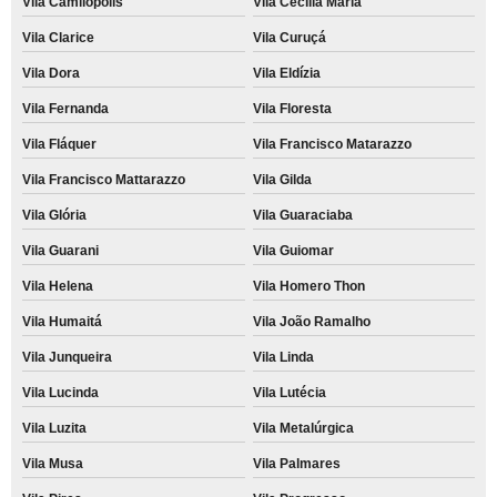
Vila Camilópolis
Vila Cecília Maria
Vila Clarice
Vila Curuçá
Vila Dora
Vila Eldízia
Vila Fernanda
Vila Floresta
Vila Fláquer
Vila Francisco Matarazzo
Vila Francisco Mattarazzo
Vila Gilda
Vila Glória
Vila Guaraciaba
Vila Guarani
Vila Guiomar
Vila Helena
Vila Homero Thon
Vila Humaitá
Vila João Ramalho
Vila Junqueira
Vila Linda
Vila Lucinda
Vila Lutécia
Vila Luzita
Vila Metalúrgica
Vila Musa
Vila Palmares