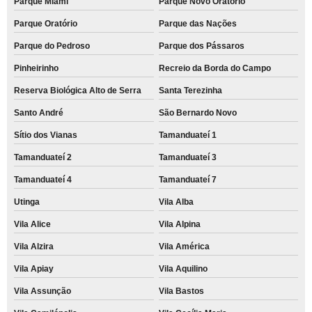
Parque Miami
Parque Novo Oratório
Parque Oratório
Parque das Nações
Parque do Pedroso
Parque dos Pássaros
Pinheirinho
Recreio da Borda do Campo
Reserva Biológica Alto de Serra
Santa Terezinha
Santo André
São Bernardo Novo
Sítio dos Vianas
Tamanduateí 1
Tamanduateí 2
Tamanduateí 3
Tamanduateí 4
Tamanduateí 7
Utinga
Vila Alba
Vila Alice
Vila Alpina
Vila Alzira
Vila América
Vila Apiay
Vila Aquilino
Vila Assunção
Vila Bastos