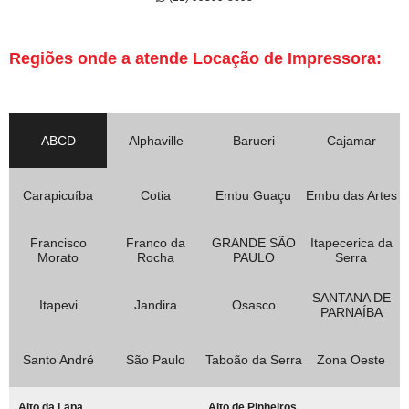
Regiões onde a atende Locação de Impressora:
ABCD
Alphaville
Barueri
Cajamar
Carapicuíba
Cotia
Embu Guaçu
Embu das Artes
Francisco
Franco da
GRANDE SÃO
Itapecerica da
Morato
Rocha
PAULO
Serra
SANTANA DE
Itapevi
Jandira
Osasco
PARNAÍBA
Santo André
São Paulo
Taboão da Serra
Zona Oeste
Alto da Lapa
Alto de Pinheiros