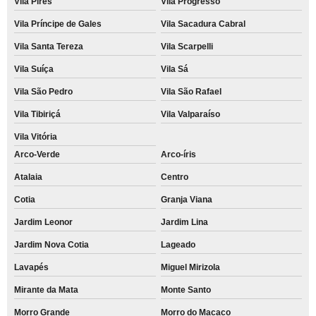
Vila Pires
Vila Progresso
Vila Príncipe de Gales
Vila Sacadura Cabral
Vila Santa Tereza
Vila Scarpelli
Vila Suíça
Vila Sá
Vila São Pedro
Vila São Rafael
Vila Tibiriçá
Vila Valparaíso
Vila Vitória
Arco-Verde
Arco-íris
Atalaia
Centro
Cotia
Granja Viana
Jardim Leonor
Jardim Lina
Jardim Nova Cotia
Lageado
Lavapés
Miguel Mirizola
Mirante da Mata
Monte Santo
Morro Grande
Morro do Macaco